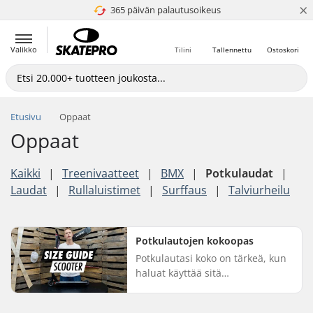
×
365 päivän palautusoikeus
4.8 / 5
Valikko
Tilini
Tallennettu
Ostoskori
Etusivu
Oppaat
Oppaat
Kaikki
|
Treenivaatteet
|
BMX
|
Potkulaudat
|
Laudat
|
Rullaluistimet
|
Surffaus
|
Talviurheilu
Potkulautojen kokoopas
Potkulautasi koko on tärkeä, kun
haluat käyttää sitä
täysimääräisesti. Koska koko
perustuu henkilökohtaisiin