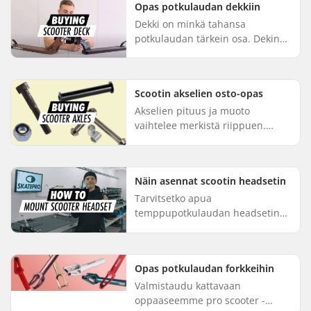
Opas potkulaudan dekkiin
Dekki on minkä tahansa
potkulaudan tärkein osa. Dekin
vaihtaminen
temppupotkulautaan on kuin
vaihtaisi rungon pyörään - sen
Scootin akselien osto-opas
mukana joutuu usein vaihta...
Akselien pituus ja muoto
vaihtelee merkistä riippuen.
Akselit tulee aina kiristää
kunnolla, jotta ne eivät aiheuta
melua tai irtoa. Pituus
Näin asennat scootin headsetin
Akselin/pul...
Tarvitsetko apua
temppupotkulaudan headsetin
asennuksessa? Mike
työpajastamme on valmis
opastamaan sinua scootin
Opas potkulaudan forkkeihin
headsetin asennusprosessissa:
Valmistaudu kattavaan
Voitele...
oppaaseemme pro scooter -