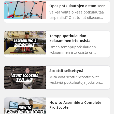
mieltymyksiin ja ajotyyliin, on
Opas potkulautojen ostamiseen
vaikea mä...
Vaikea valita oikeaa potkulautaa
tarpeisiisi? Olet tullut oikeaan
paikkaan! SkatePro myy
monenlaisia potkulautoja, ja
meillä on varmasti jotain, joka ...
Temppupotkulaudan
kokoaminen irto-osista
Oman temppupotkulaudan
kokoaminen irto-osista on
haastavaa: kaikki osat eivät
välttämättä sovi yhteen, ja väärä
asennus voi johtaa osien
Scoottit selitettynä
rikkoutumisee...
Mitä ovat scotti? Scoottit ovat
kestäviä potkulautoja,jotka on
suunniteltu temppujen
tekemiseen.Ne on valmistettu
kestävyyttä silmällä pitäen, joten
How to Assemble a Complete
n...
Pro Scooter
...