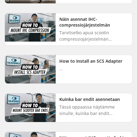
videolla
skootteriasiantuntijamme Jonas
näyttää, miten HIC-pakkaus
Näin asennat IHC-
asennetaan oikein. Ens...
compressiojärjestelmän
Tarvitsetko apua scootin
compressiojärjestelmän
asennuksessa? Tässä videossa
näytämme, kuinka asennat IHC-
compression scoottiisi: Voitele
How to Install an SCS Adapter
ensin headtu...
...
Kuinka bar endit asennetaan
Tässä oppaassa näytämme
sinulle, kuinka bar endit
asennetaan scoottiin. Se on
helppo ja mutkaton toimenpide
jossa ei kestä kauan! Työnnä bar