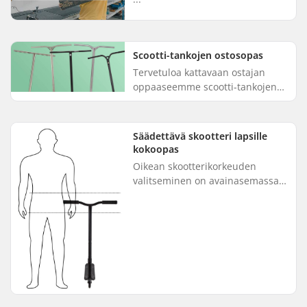
Scootti-tankojen ostosopas
Tervetuloa kattavaan ostajan
oppaaseemme scootti-tankojen
osalta. Tavoitteenamme on
auttaa sinua navigoimaan
saatavilla olevien vaihtoehtojen
Säädettävä skootteri lapsille
laajassa...
kokoopas
Oikean skootterikorkeuden
valitseminen on avainasemassa,
jotta lapsesi kokee skootterin
mukavasti ja nautinnollisesti.
Useimmissa isopyöräisissä
skoot...