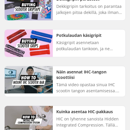
oikealla tekniik...
Dekkigripin tarkoitus on parantaa
jalkojen pitoa dekillä, joka ilman
hiekkapaperimaista tarraa olisi
varsin liukas. Grippiteipit ovat
edullisia ja nii...
Potkulaudan käsigripit
Käsigripit asennetaan
potkulaudan tankoon, ja ne
mahdollistavat miellyttävän
otteen lisäksi maksimaalisen
kontrollin. Grippejä löytyy
Näin asennat IHC-tangon
erimallisia ja e...
scoottiisi
Tämä video opastaa sinua IHC
scootin tangon asentamisessa.
Nappaa kuusiokoloavain, seuraa
videomme ohjeita ja sitten oletkin
jo valmis! Irrota shimi c...
Kuinka asentaa HIC-pakkaus
HIC on lyhenne sanoista Hidden
Integrated Compression. Tällä