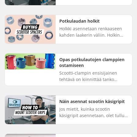
suoritettava scootin renkaiden
asentamiseksi: Irrota taka-akseli
käyttämällä kahta kuusiokoloav...
Potkulaudan holkit
Holkki asennetaan renkaaseen
kahden laakerin väliin. Holkin
tarkoitus on vähentää laakereihin
kohdistuvaa painetta ja pitää
pultti tukevasti paikallaa...
Opas potkulautojen clamppien
ostamiseen
Scootti-clampin ensisijainen
tehtävä on kiinnittää tanko
potkulautaan. Oikean clampin
valinnassa on otettava huomioon
sellaiset asiat kuin compression...
Näin asennat scootin käsigripit
Jos mietit, kuinka scootin
käsigripit asennetaan, olet tullut
oikeaan paikkaan. Tässä videossa
näytämme, kuinka kiinnität
scootin käsigripit tiukasti ...