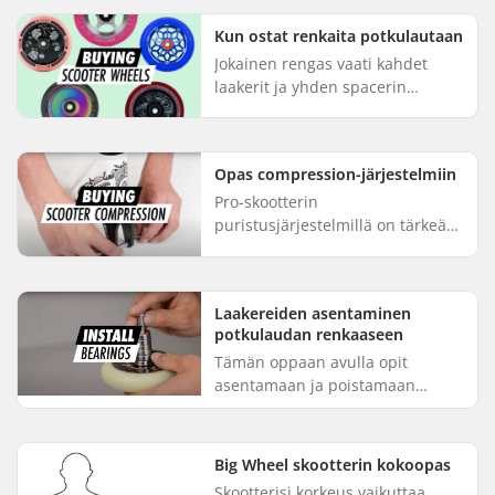
Kun ostat renkaita potkulautaan
Jokainen rengas vaati kahdet
laakerit ja yhden spacerin
täyttääkseen tarkoituksensa.
Renkaita löytyy eri
materiaaleissa, eri koissa, eri
Opas compression-järjestelmiin
kovuuksissa, ...
Pro-skootterin
puristusjärjestelmillä on tärkeä
rooli asennuksessasi.
Puristusjärjestelmäsi varmistaa
asianmukaisen yhteyden tankosi,
Laakereiden asentaminen
kuulakkeen ja ha...
potkulaudan renkaaseen
Tämän oppaan avulla opit
asentamaan ja poistamaan
laakerit ilman erikoistyökaluja
metallikeskiöisistä renkaista -
joita pääsääntöisesti käytetään
Big Wheel skootterin kokoopas
potk...
Skootterisi korkeus vaikuttaa