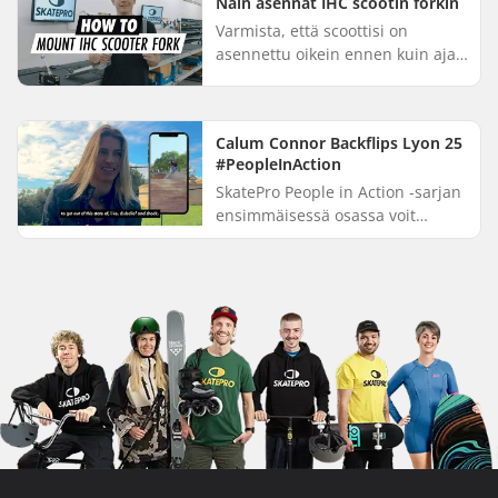
Näin asennat IHC scootin forkin
end tango...
Varmista, että scoottisi on
asennettu oikein ennen kuin ajat
sillä skeittipuistossa tai kadulla.
Tässä oppaassa näytämme,
kuinka IHC-forkki asennetaan...
Calum Connor Backflips Lyon 25
#PeopleInAction
SkatePro People in Action -sarjan
ensimmäisessä osassa voit
tutustua Calum Connorin Lyon 25
-backflipin uskomattomaan
tarinaan. Calum ei ollut
koskaan...