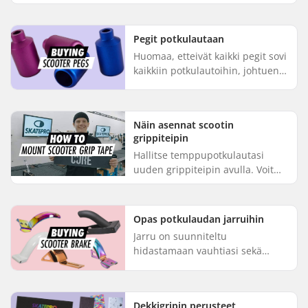
haarukoiden ostamiseen.
Käsittelemme kaikki tärkeimmät
asiat, jotka on otettava huomioon
Pegit potkulautaan
ennen kuin pää...
Huomaa, etteivät kaikki pegit sovi
kaikkiin potkulautoihin, johtuen
yleensä forkista tai dekin
muotoilusta. Suosittelemme
lämpimästi, että hankit pegi...
Näin asennat scootin
grippiteipin
Hallitse temppupotkulautasi
uuden grippiteipin avulla. Voit
kiinnittää grippiteipin itse, mutta
sinun on noudatettava muutamia
vaiheita. Scootti-asian...
Opas potkulaudan jarruihin
Jarru on suunniteltu
hidastamaan vauhtiasi sekä
auttamaan sinua välttämään
onnettomuuksia. Jotta saisit
kaiken irti jarrusta, jarruta
Dekkigripin perusteet