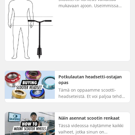
mukavaan ajoon. Useimmissa
isopyöräisissä skoottereissa on
säädettävä ohjaustanko, joten ne
sopivat monenlaisille aikuis...
Potkulautan headsetti-ostajan
opas
Tämä on oppaamme scootti-
headseteistä. Et voi paljoa tehdä
väärin, kun valitset uuden
headsettin scootterillesi. Muista
vain, että headsettin laakerit...
Näin asennat scootin renkaat
Tässä videossa näytämme kaikki
vaiheet, jotka sinun on