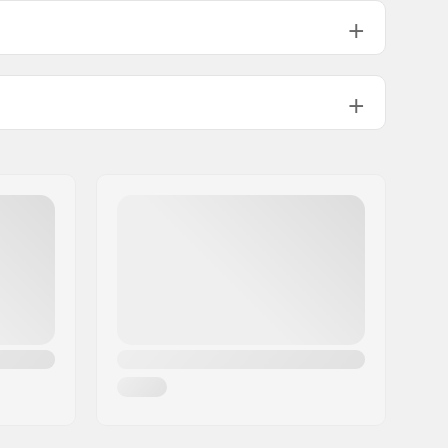
153cm
178cm
203cm
229cm