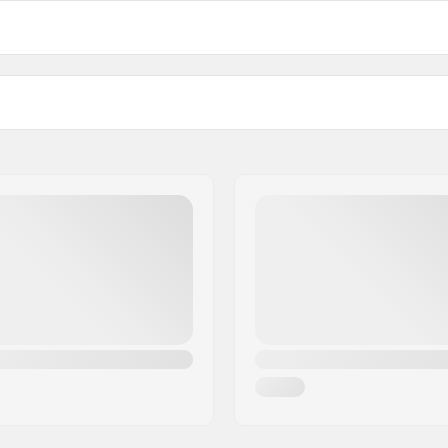
60"
70"
80"
90"