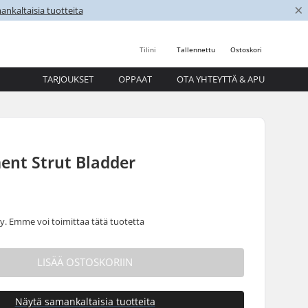
×
nkaltaisia tuotteita
Tilini
Tallennettu
Ostoskori
TARJOUKSET
OPPAAT
OTA YHTEYTTÄ & APU
ent Strut Bladder
 Emme voi toimittaa tätä tuotetta
LISÄÄ OSTOSKORIIN
Näytä samankaltaisia tuotteita