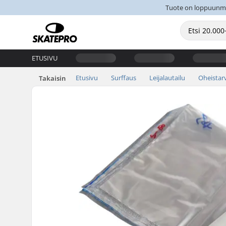
Tuote on loppuunmyyt
ETUSIVU
Etusivu
Surffaus
Leijalautailu
Oheistar
Takaisin