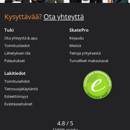
Kysyttävää?
Ota yhteyttä
Tuki
SkatePro
Ota yhteyttä & apu
Kirjaudu
Toimitustiedot
Meistä
Lähetyksen tila
Tietoja yrityksestä
Palautukset
Turvalliset maksutavat
Lakitiedot
Toimitusehdot
Tietosuojakäytäntö
Esteettömyys
Evästeasetukset
4.8 / 5
134936 arviota