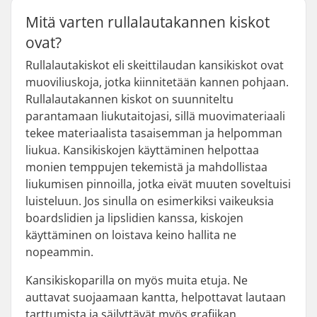
Mitä varten rullalautakannen kiskot
ovat?
Rullalautakiskot eli skeittilaudan kansikiskot ovat
muoviliuskoja, jotka kiinnitetään kannen pohjaan.
Rullalautakannen kiskot on suunniteltu
parantamaan liukutaitojasi, sillä muovimateriaali
tekee materiaalista tasaisemman ja helpomman
liukua. Kansikiskojen käyttäminen helpottaa
monien temppujen tekemistä ja mahdollistaa
liukumisen pinnoilla, jotka eivät muuten soveltuisi
luisteluun. Jos sinulla on esimerkiksi vaikeuksia
boardslidien ja lipslidien kanssa, kiskojen
käyttäminen on loistava keino hallita ne
nopeammin.
Kansikiskoparilla on myös muita etuja. Ne
auttavat suojaamaan kantta, helpottavat lautaan
tarttumista ja säilyttävät myös grafiikan.