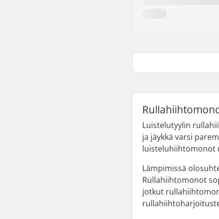
Rullahiihtomono
Luistelutyylin rullah
ja jäykkä varsi parem
luisteluhiihtomonot 
Lämpimissä olosuhtei
Rullahiihtomonot so
jotkut rullahiihtomo
rullahiihtoharjoitust