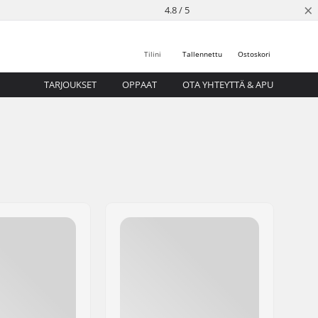
×
4.8 / 5
Tilini
Tallennettu
Ostoskori
TARJOUKSET
OPPAAT
OTA YHTEYTTÄ & APU