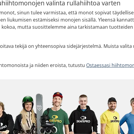
uhiihtomonojen valinta rullahiihtoa varten
omonot, sinun tulee varmistaa, että monot sopivat täydellise
kojen liukumisen estämiseksi monojen sisällä. Yleensä kannat
si kokoa, mutta suosittelemme aina tarkistamaan tuotteiden
itava tekijä on yhteensopiva sidejärjestelmä. Muista valita 
hiihtomonoista ja niiden eroista, tutustu
Ostaessasi hiihtomo