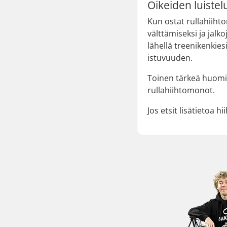
Oikeiden luistel
Kun ostat rullahiiht
välttämiseksi ja jal
lähellä treenikenkie
istuvuuden.
Toinen tärkeä huomio
rullahiihtomonot.
Jos etsit lisätietoa 