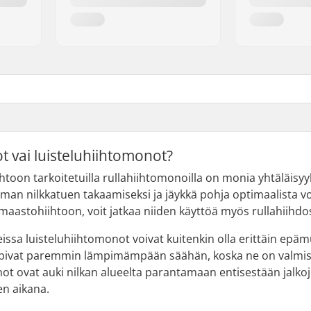
t vai luisteluhiihtomonot?
iihtoon tarkoitetuilla rullahiihtomonoilla on monia yhtäläis
man nilkkatuen takaamiseksi ja jäykkä pohja optimaalista voi
maastohiihtoon, voit jatkaa niiden käyttöä myös rullahiihdo
ssa luisteluhiihtomonot voivat kuitenkin olla erittäin epä
pivat paremmin lämpimämpään säähän, koska ne on valmistett
not ovat auki nilkan alueelta parantamaan entisestään jalkoj
en aikana.