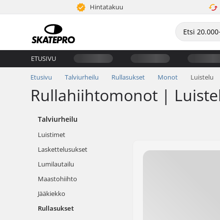
Hintatakuu
ETUSIVU
Etusivu
Talviurheilu
Rullasukset
Monot
Luistelu
Rullahiihtomonot | Luiste
Talviurheilu
Luistimet
Laskettelusukset
Lumilautailu
Maastohiihto
Jääkiekko
Rullasukset