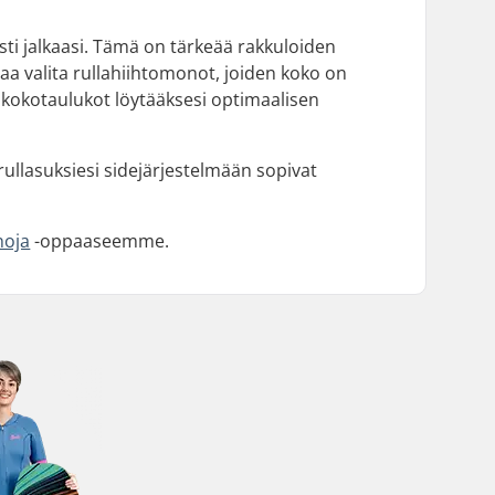
sti jalkaasi. Tämä on tärkeää rakkuloiden
taa valita rullahiihtomonot, joiden koko on
 kokotaulukot löytääksesi optimaalisen
rullasuksiesi sidejärjestelmään sopivat
noja
-oppaaseemme.