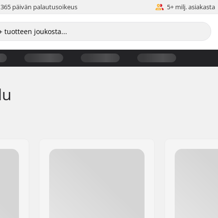
365 päivän palautusoikeus
5+ milj. asiakasta
lu