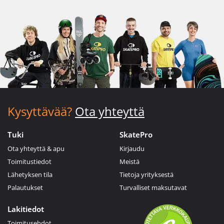
Kysyttävää?
Ota yhteyttä
Tuki
SkatePro
Ota yhteyttä & apu
Kirjaudu
Toimitustiedot
Meistä
Lähetyksen tila
Tietoja yrityksestä
Palautukset
Turvalliset maksutavat
Lakitiedot
Toimitusehdot