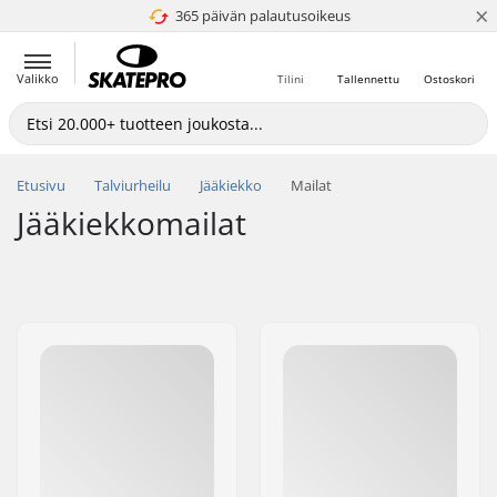
×
365 päivän palautusoikeus
4.8 / 5
Valikko
Tilini
Tallennettu
Ostoskori
Etusivu
Talviurheilu
Jääkiekko
Mailat
Jääkiekkomailat