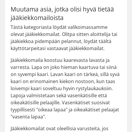
Muutama asia, jotka olisi hyvä tietää
jääkiekkomailoista
Tästä kategoriasta löydät valikoimassamme
olevat jääkiekkomailat. Olitpa sitten aloittelija tai
jääkiekkoa pidempään pelannut, löydät täältä
käyttötarpeitasi vastaavat jääkiekkomailat.
Jääkiekkomaila koostuu kaarevasta lavasta ja
varresta. Lapa on joko hieman kaartuva tai siinä
on syvempi kaari. Lavan kaari on tärkeä, sillä syvä
kaari on erinomainen kiekon nostoon, kun taas
loivempi kaari soveltuu hyvin rystylaukauksiin.
Lapoja valmistetaan sekä vasenkätisille että
oikeakätisille pelaajille. Vasenkätiset suosivat
tyypillisesti "oikeaa lapaa" ja oikeakätiset pelaajat
"vasenta lapaa".
Jääkiekkomailat ovat oleellisia varusteita, jos