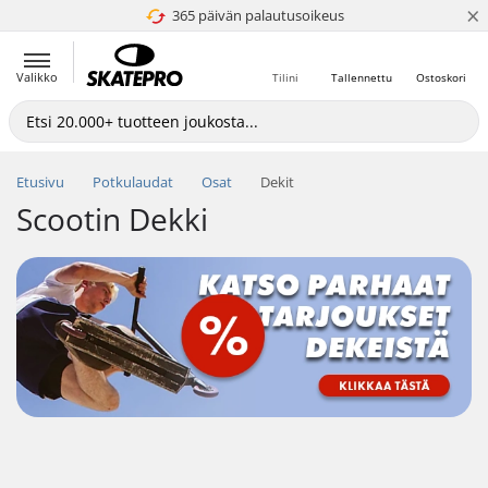
×
365 päivän palautusoikeus
4.8 / 5
Valikko
Tilini
Tallennettu
Ostoskori
Etusivu
Potkulaudat
Osat
Dekit
Scootin Dekki