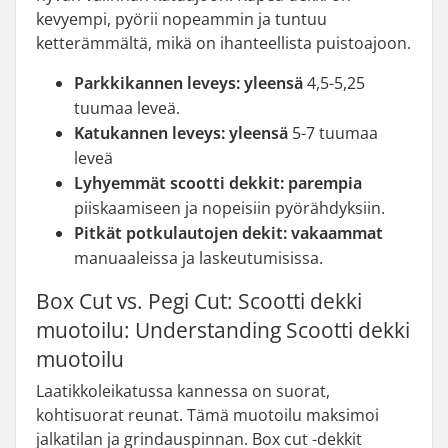
kevyempi, pyörii nopeammin ja tuntuu
ketterämmältä, mikä on ihanteellista puistoajoon.
Parkkikannen leveys: yleensä
4,5-5,25
tuumaa leveä.
Katukannen leveys: yleensä
5-7 tuumaa
leveä
Lyhyemmät scootti dekkit: parempia
piiskaamiseen ja nopeisiin pyörähdyksiin.
Pitkät potkulautojen dekit: vakaammat
manuaaleissa ja laskeutumisissa.
Box Cut vs. Pegi Cut: Scootti dekki
muotoilu: Understanding Scootti dekki
muotoilu
Laatikkoleikatussa kannessa on suorat,
kohtisuorat reunat. Tämä muotoilu maksimoi
jalkatilan ja grindauspinnan. Box cut -dekkit