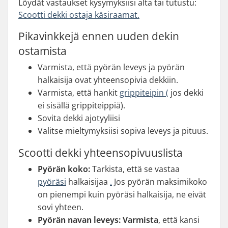
Löydät vastaukset kysymyksiisi alta tai tutustu:
Scootti dekki ostaja käsiraamat.
Pikavinkkejä ennen uuden dekin
ostamista
Varmista, että pyörän leveys ja pyörän
halkaisija ovat yhteensopivia dekkiin.
Varmista, että hankit
grippiteipin (
jos dekki
ei sisällä grippiteippiä).
Sovita dekki ajotyyliisi
Valitse mieltymyksiisi sopiva leveys ja pituus.
Scootti dekki yhteensopivuuslista
Pyörän koko:
Tarkista, että se vastaa
pyöräsi
halkaisijaa
.
Jos pyörän maksimikoko
on pienempi kuin pyöräsi halkaisija, ne eivät
sovi yhteen.
Pyörän navan leveys: Varmista
, että kansi