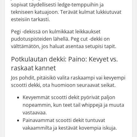
sopivat täydellisesti ledge-temppuihin ja
tekniseen katuajoon. Terävät kulmat lukkiutuvat
esteisiin tarkasti.
Pegi -dekissä on kulmikkaat leikkaukset
pudotuspisteiden lähellä. Peg cut -dekki on
välttämätön, jos haluat asentaa setupisi tapit.
Potkulautan dekki: Paino: Kevyet vs.
raskaat kannet
Jos pohdit, pitäisikö valita raskaampi vai kevyempi
scootti dekki, ota huomioon seuraavat seikat.
Kevyemmät scootti dekit pyörivät paljon
nopeammin, kun teet tail whippejä ja muuta
vastaavaa.
Painavammat scootti dekit tuntuvat
vakaammilta ja kestävät kovempia iskuja.