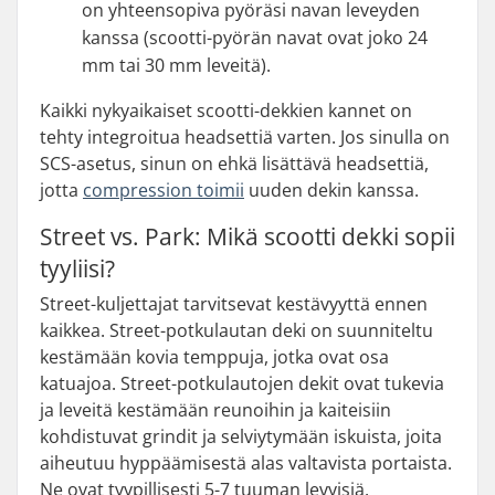
on yhteensopiva pyöräsi navan leveyden
kanssa (scootti-pyörän navat ovat joko 24
mm tai 30 mm leveitä).
Kaikki nykyaikaiset scootti-dekkien kannet on
tehty integroitua headsettiä varten. Jos sinulla on
SCS-asetus, sinun on ehkä lisättävä headsettiä,
jotta
compression toimii
uuden dekin kanssa.
Street vs. Park: Mikä scootti dekki sopii
tyyliisi?
Street-kuljettajat tarvitsevat kestävyyttä ennen
kaikkea. Street-potkulautan deki on suunniteltu
kestämään kovia temppuja, jotka ovat osa
katuajoa. Street-potkulautojen dekit ovat tukevia
ja leveitä kestämään reunoihin ja kaiteisiin
kohdistuvat grindit ja selviytymään iskuista, joita
aiheutuu hyppäämisestä alas valtavista portaista.
Ne ovat tyypillisesti 5-7 tuuman levyisiä.