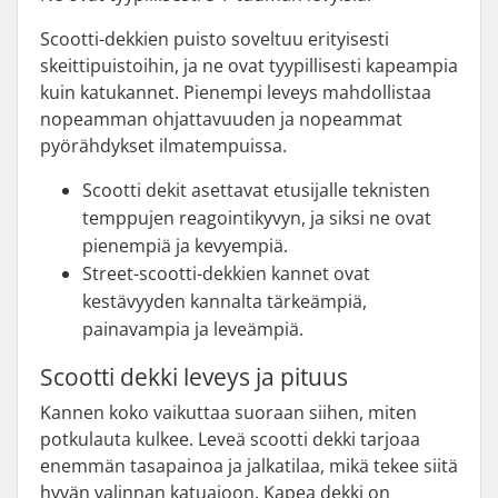
Scootti-dekkien puisto soveltuu erityisesti
skeittipuistoihin, ja ne ovat tyypillisesti kapeampia
kuin katukannet. Pienempi leveys mahdollistaa
nopeamman ohjattavuuden ja nopeammat
pyörähdykset ilmatempuissa.
Scootti dekit asettavat etusijalle teknisten
temppujen reagointikyvyn, ja siksi ne ovat
pienempiä ja kevyempiä.
Street-scootti-dekkien kannet ovat
kestävyyden kannalta tärkeämpiä,
painavampia ja leveämpiä.
Scootti dekki leveys ja pituus
Kannen koko vaikuttaa suoraan siihen, miten
potkulauta kulkee. Leveä scootti dekki tarjoaa
enemmän tasapainoa ja jalkatilaa, mikä tekee siitä
hyvän valinnan katuajoon. Kapea dekki on