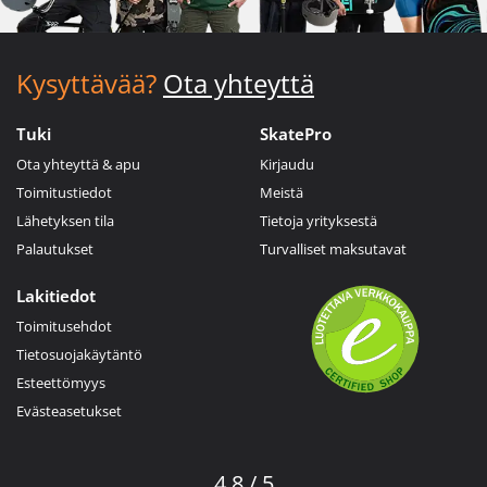
Kysyttävää?
Ota yhteyttä
Tuki
SkatePro
Ota yhteyttä & apu
Kirjaudu
Toimitustiedot
Meistä
Lähetyksen tila
Tietoja yrityksestä
Palautukset
Turvalliset maksutavat
Lakitiedot
Toimitusehdot
Tietosuojakäytäntö
Esteettömyys
Evästeasetukset
4.8 / 5