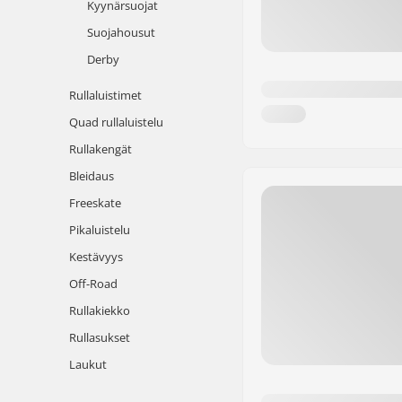
Kyynärsuojat
Suojahousut
Derby
Rullaluistimet
Quad rullaluistelu
Rullakengät
Bleidaus
Freeskate
Pikaluistelu
Kestävyys
Off-Road
Rullakiekko
Rullasukset
Laukut