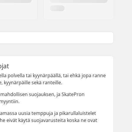
ojat
polvella tai kyynärpäällä, tai ehkä jopa ranne
, kyynärpäille sekä ranteille.
an mahdollisen suojauksen, ja SkatePron
myyntiin.
taamassa uusia temppuja ja pikarullaluistelet
tä he eivät käytä suojavarusteita koska ne ovat