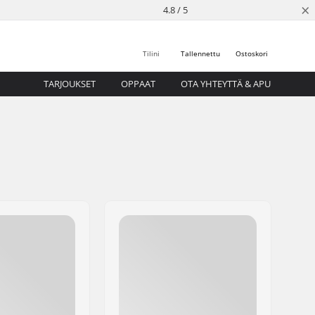
×
4.8 / 5
Tilini
Tallennettu
Ostoskori
TARJOUKSET
OPPAAT
OTA YHTEYTTÄ & APU