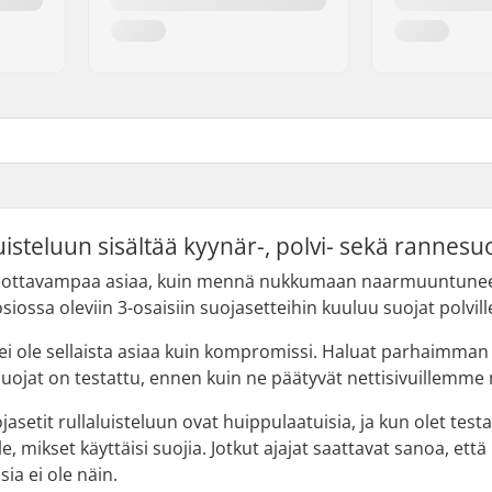
luisteluun sisältää kyynär-, polvi- sekä rannesu
hottavampaa asiaa, kuin mennä nukkumaan naarmuuntuneella 
ossa oleviin 3-osaisiin suojasetteihin kuuluu suojat polville
n, ei ole sellaista asiaa kuin kompromissi. Haluat parhaimm
suojat on testattu, ennen kuin ne päätyvät nettisivuillemme 
asetit rullaluisteluun ovat huippulaatuisia, ja kun olet tes
lle, mikset käyttäisi suojia. Jotkut ajajat saattavat sanoa, et
ia ei ole näin.