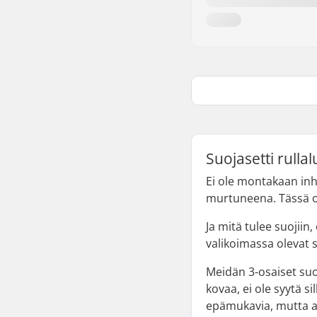
Suojasetti rulla
Ei ole montakaan in
murtuneena. Tässä osi
Ja mitä tulee suojii
valikoimassa olevat 
Meidän 3-osaiset suoj
kovaa, ei ole syytä si
epämukavia, mutta as