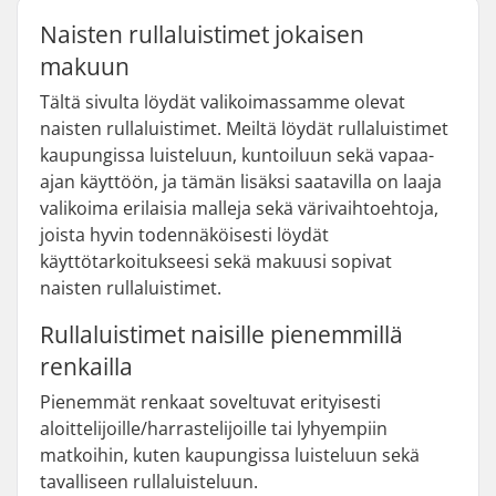
Naisten rullaluistimet jokaisen
makuun
Tältä sivulta löydät valikoimassamme olevat
naisten rullaluistimet. Meiltä löydät rullaluistimet
kaupungissa luisteluun, kuntoiluun sekä vapaa-
ajan käyttöön, ja tämän lisäksi saatavilla on laaja
valikoima erilaisia malleja sekä värivaihtoehtoja,
joista hyvin todennäköisesti löydät
käyttötarkoitukseesi sekä makuusi sopivat
naisten rullaluistimet.
Rullaluistimet naisille pienemmillä
renkailla
Pienemmät renkaat soveltuvat erityisesti
aloittelijoille/harrastelijoille tai lyhyempiin
matkoihin, kuten kaupungissa luisteluun sekä
tavalliseen rullaluisteluun.