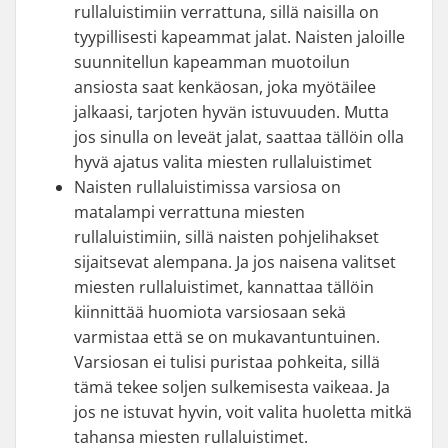
rullaluistimiin verrattuna, sillä naisilla on
tyypillisesti kapeammat jalat. Naisten jaloille
suunnitellun kapeamman muotoilun
ansiosta saat kenkäosan, joka myötäilee
jalkaasi, tarjoten hyvän istuvuuden. Mutta
jos sinulla on leveät jalat, saattaa tällöin olla
hyvä ajatus valita miesten rullaluistimet
Naisten rullaluistimissa varsiosa on
matalampi verrattuna miesten
rullaluistimiin, sillä naisten pohjelihakset
sijaitsevat alempana. Ja jos naisena valitset
miesten rullaluistimet, kannattaa tällöin
kiinnittää huomiota varsiosaan sekä
varmistaa että se on mukavantuntuinen.
Varsiosan ei tulisi puristaa pohkeita, sillä
tämä tekee soljen sulkemisesta vaikeaa. Ja
jos ne istuvat hyvin, voit valita huoletta mitkä
tahansa miesten rullaluistimet.