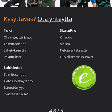
Kysyttävää?
Ota yhteyttä
Tuki
SkatePro
Ota yhteyttä & apu
Kirjaudu
Toimitustiedot
Meistä
Lähetyksen tila
Tietoja yrityksestä
Palautukset
Turvalliset maksutavat
Lakitiedot
Toimitusehdot
Tietosuojakäytäntö
Esteettömyys
Evästeasetukset
4.8 / 5