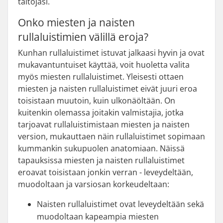
taitojasi.
Onko miesten ja naisten
rullaluistimien välillä eroja?
Kunhan rullaluistimet istuvat jalkaasi hyvin ja ovat
mukavantuntuiset käyttää, voit huoletta valita
myös miesten rullaluistimet. Yleisesti ottaen
miesten ja naisten rullaluistimet eivät juuri eroa
toisistaan muutoin, kuin ulkonäöltään. On
kuitenkin olemassa joitakin valmistajia, jotka
tarjoavat rullaluistimistaan miesten ja naisten
version, mukauttaen näin rullaluistimet sopimaan
kummankin sukupuolen anatomiaan. Näissä
tapauksissa miesten ja naisten rullaluistimet
eroavat toisistaan jonkin verran - leveydeltään,
muodoltaan ja varsiosan korkeudeltaan:
Naisten rullaluistimet ovat leveydeltään sekä
muodoltaan kapeampia miesten