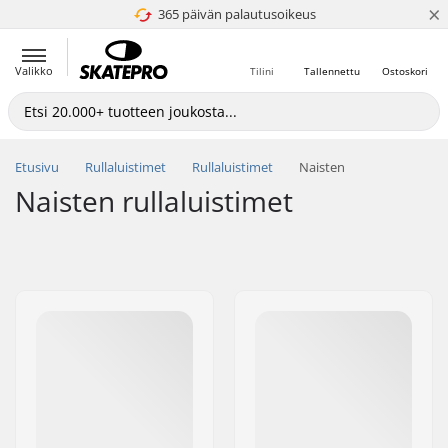
×
365 päivän palautusoikeus
4.8 / 5
Valikko
Tilini
Tallennettu
Ostoskori
Etusivu
Rullaluistimet
Rullaluistimet
Naisten
Naisten rullaluistimet