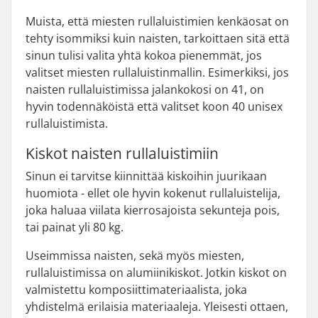
Muista, että miesten rullaluistimien kenkäosat on
tehty isommiksi kuin naisten, tarkoittaen sitä että
sinun tulisi valita yhtä kokoa pienemmät, jos
valitset miesten rullaluistinmallin. Esimerkiksi, jos
naisten rullaluistimissa jalankokosi on 41, on
hyvin todennäköistä että valitset koon 40 unisex
rullaluistimista.
Kiskot naisten rullaluistimiin
Sinun ei tarvitse kiinnittää kiskoihin juurikaan
huomiota - ellet ole hyvin kokenut rullaluistelija,
joka haluaa viilata kierrosajoista sekunteja pois,
tai painat yli 80 kg.
Useimmissa naisten, sekä myös miesten,
rullaluistimissa on alumiinikiskot. Jotkin kiskot on
valmistettu komposiittimateriaalista, joka
yhdistelmä erilaisia materiaaleja. Yleisesti ottaen,