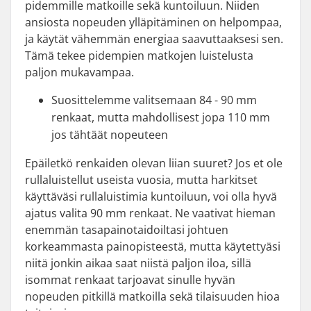
pidemmille matkoille sekä kuntoiluun. Niiden
ansiosta nopeuden ylläpitäminen on helpompaa,
ja käytät vähemmän energiaa saavuttaaksesi sen.
Tämä tekee pidempien matkojen luistelusta
paljon mukavampaa.
Suosittelemme valitsemaan 84 - 90 mm
renkaat, mutta mahdollisest jopa 110 mm
jos tähtäät nopeuteen
Epäiletkö renkaiden olevan liian suuret? Jos et ole
rullaluistellut useista vuosia, mutta harkitset
käyttäväsi rullaluistimia kuntoiluun, voi olla hyvä
ajatus valita 90 mm renkaat. Ne vaativat hieman
enemmän tasapainotaidoiltasi johtuen
korkeammasta painopisteestä, mutta käytettyäsi
niitä jonkin aikaa saat niistä paljon iloa, sillä
isommat renkaat tarjoavat sinulle hyvän
nopeuden pitkillä matkoilla sekä tilaisuuden hioa