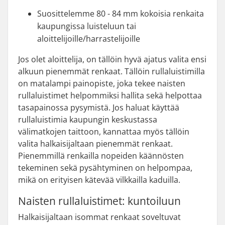
Suosittelemme 80 - 84 mm kokoisia renkaita
kaupungissa luisteluun tai
aloittelijoille/harrastelijoille
Jos olet aloittelija, on tällöin hyvä ajatus valita ensi
alkuun pienemmät renkaat. Tällöin rullaluistimilla
on matalampi painopiste, joka tekee naisten
rullaluistimet helpommiksi hallita sekä helpottaa
tasapainossa pysymistä. Jos haluat käyttää
rullaluistimia kaupungin keskustassa
välimatkojen taittoon, kannattaa myös tällöin
valita halkaisijaltaan pienemmät renkaat.
Pienemmillä renkailla nopeiden käännösten
tekeminen sekä pysähtyminen on helpompaa,
mikä on erityisen kätevää vilkkailla kaduilla.
Naisten rullaluistimet: kuntoiluun
Halkaisijaltaan isommat renkaat soveltuvat