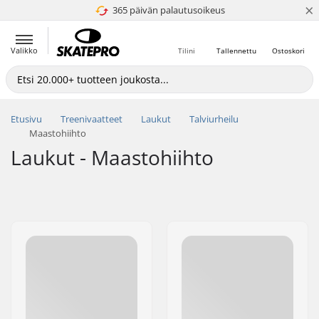
×
365 päivän palautusoikeus
4.8 / 5
Valikko
Tilini
Tallennettu
Ostoskori
Etusivu
Treenivaatteet
Laukut
Talviurheilu
Maastohiihto
Laukut - Maastohiihto