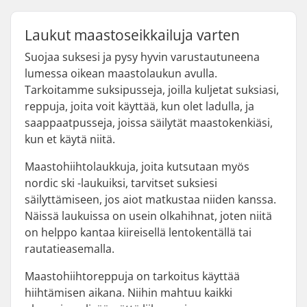
Laukut maastoseikkailuja varten
Suojaa suksesi ja pysy hyvin varustautuneena
lumessa oikean maastolaukun avulla.
Tarkoitamme suksipusseja, joilla kuljetat suksiasi,
reppuja, joita voit käyttää, kun olet ladulla, ja
saappaatpusseja, joissa säilytät maastokenkiäsi,
kun et käytä niitä.
Maastohiihtolaukkuja, joita kutsutaan myös
nordic ski -laukuiksi, tarvitset suksiesi
säilyttämiseen, jos aiot matkustaa niiden kanssa.
Näissä laukuissa on usein olkahihnat, joten niitä
on helppo kantaa kiireisellä lentokentällä tai
rautatieasemalla.
Maastohiihtoreppuja on tarkoitus käyttää
hiihtämisen aikana. Niihin mahtuu kaikki