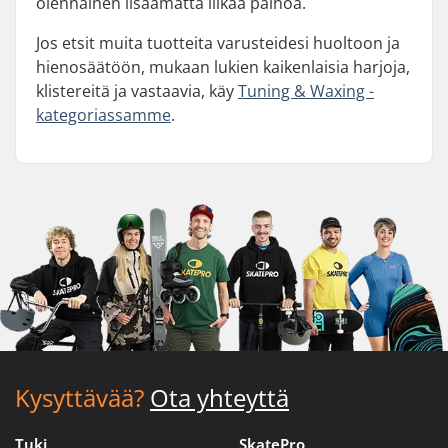
olennainen lisäämättä liikaa painoa.
Jos etsit muita tuotteita varusteidesi huoltoon ja
hienosäätöön, mukaan lukien kaikenlaisia harjoja,
klistereitä ja vastaavia, käy
Tuning & Waxing -
kategoriassamme
.
Kysyttävää?
Ota yhteyttä
Tuki
SkatePro