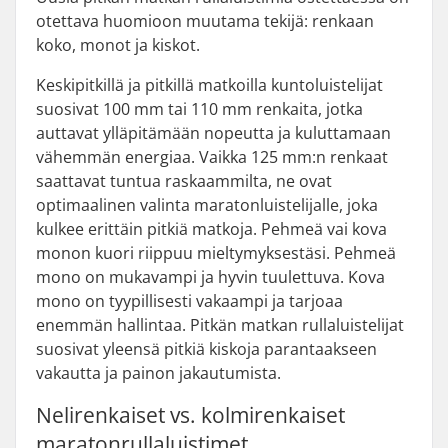
otettava huomioon muutama tekijä: renkaan
koko, monot ja kiskot.
Keskipitkillä ja pitkillä matkoilla kuntoluistelijat
suosivat 100 mm tai 110 mm renkaita, jotka
auttavat ylläpitämään nopeutta ja kuluttamaan
vähemmän energiaa. Vaikka 125 mm:n renkaat
saattavat tuntua raskaammilta, ne ovat
optimaalinen valinta maratonluistelijalle, joka
kulkee erittäin pitkiä matkoja. Pehmeä vai kova
monon kuori riippuu mieltymyksestäsi. Pehmeä
mono on mukavampi ja hyvin tuulettuva. Kova
mono on tyypillisesti vakaampi ja tarjoaa
enemmän hallintaa. Pitkän matkan rullaluistelijat
suosivat yleensä pitkiä kiskoja parantaakseen
vakautta ja painon jakautumista.
Nelirenkaiset vs. kolmirenkaiset
maratonrullaluistimet