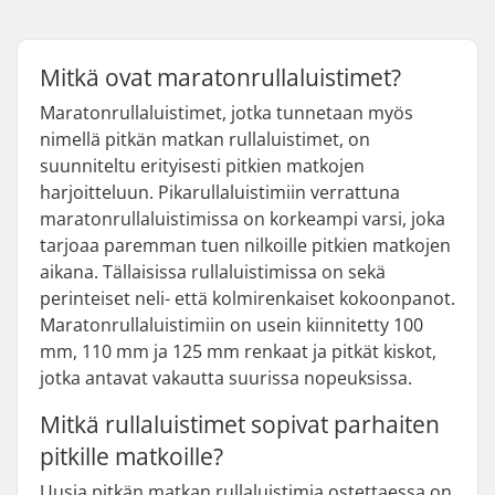
Mitkä ovat maratonrullaluistimet?
Maratonrullaluistimet, jotka tunnetaan myös
nimellä pitkän matkan rullaluistimet, on
suunniteltu erityisesti pitkien matkojen
harjoitteluun. Pikarullaluistimiin verrattuna
maratonrullaluistimissa on korkeampi varsi, joka
tarjoaa paremman tuen nilkoille pitkien matkojen
aikana. Tällaisissa rullaluistimissa on sekä
perinteiset neli- että kolmirenkaiset kokoonpanot.
Maratonrullaluistimiin on usein kiinnitetty 100
mm, 110 mm ja 125 mm renkaat ja pitkät kiskot,
jotka antavat vakautta suurissa nopeuksissa.
Mitkä rullaluistimet sopivat parhaiten
pitkille matkoille?
Uusia pitkän matkan rullaluistimia ostettaessa on