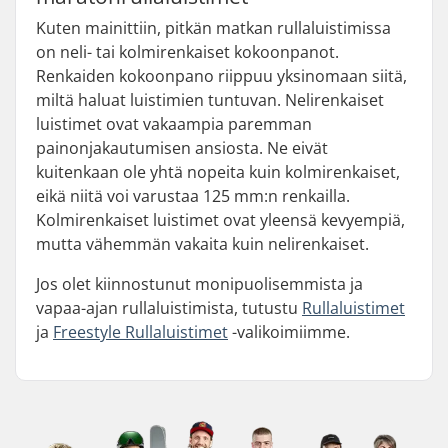
Kuten mainittiin, pitkän matkan rullaluistimissa
on neli- tai kolmirenkaiset kokoonpanot.
Renkaiden kokoonpano riippuu yksinomaan siitä,
miltä haluat luistimien tuntuvan. Nelirenkaiset
luistimet ovat vakaampia paremman
painonjakautumisen ansiosta. Ne eivät
kuitenkaan ole yhtä nopeita kuin kolmirenkaiset,
eikä niitä voi varustaa 125 mm:n renkailla.
Kolmirenkaiset luistimet ovat yleensä kevyempiä,
mutta vähemmän vakaita kuin nelirenkaiset.
Jos olet kiinnostunut monipuolisemmista ja
vapaa-ajan rullaluistimista, tutustu
Rullaluistimet
ja
Freestyle Rullaluistimet
-valikoimiimme.