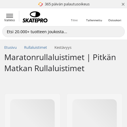
×
365 päivän palautusoikeus
4.8 / 5
Valikko
Tilini
Tallennettu
Ostoskori
Etusivu
Rullaluistimet
Kestävyys
Maratonrullaluistimet | Pitkän
Matkan Rullaluistimet