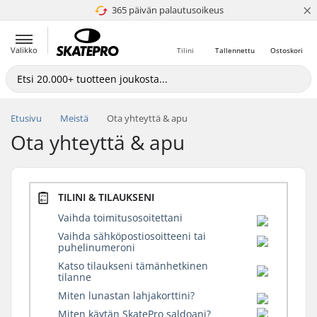
×
365 päivän palautusoikeus
4.8 / 5
Valikko
Tilini
Tallennettu
Ostoskori
Etusivu
Meistä
Ota yhteyttä & apu
Ota yhteyttä & apu
TILINI & TILAUKSENI
Vaihda toimitusosoitettani
Vaihda sähköpostiosoitteeni tai
puhelinumeroni
Katso tilaukseni tämänhetkinen
tilanne
Miten lunastan lahjakorttini?
Miten käytän SkatePro saldoani?