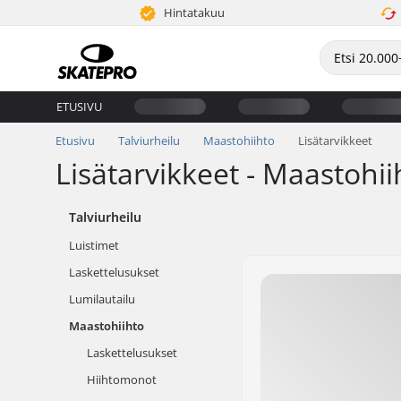
Hintatakuu
ETUSIVU
Etusivu
Talviurheilu
Maastohiihto
Lisätarvikkeet
Lisätarvikkeet - Maastohii
Talviurheilu
Luistimet
Laskettelusukset
Lumilautailu
Maastohiihto
Laskettelusukset
Hiihtomonot