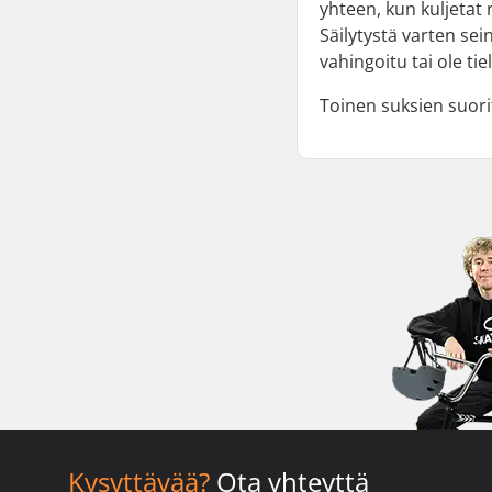
yhteen, kun kuljetat 
Säilytystä varten sei
vahingoitu tai ole tiel
Toinen suksien suor
Kysyttävää?
Ota yhteyttä