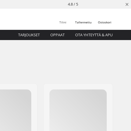
×
4.8 / 5
Tilini
Tallennettu
Ostoskori
TARJOUKSET
OPPAAT
OTA YHTEYTTÄ & APU