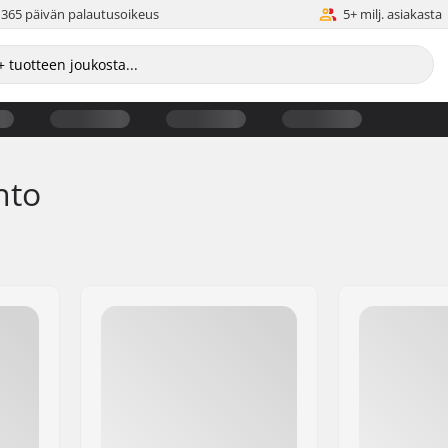
365 päivän palautusoikeus
5+ milj. asiakasta
hto