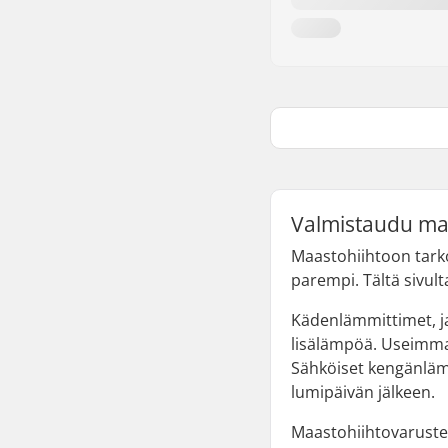
Valmistaudu maa
Maastohiihtoon tarko
parempi. Tältä sivult
Kädenlämmittimet, ja
lisälämpöä. Useimmat 
Sähköiset kengänlämm
lumipäivän jälkeen.
Maastohiihtovarusteis