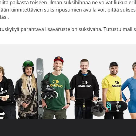
niitä paikasta toiseen. Ilman suksihihnaa ne voivat liukua er
nään kiinnitettävien suksiripustimien avulla voit pitää suksesi
läsi.
ituskykyä parantava lisävaruste on suksivaha. Tutustu mal