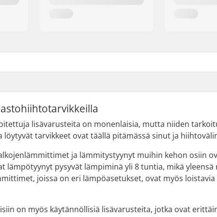
stohiihtotarvikkeilla
itettuja lisävarusteita on monenlaisia, mutta niiden tark
a löytyvät tarvikkeet ovat täällä pitämässä sinut ja hiihtoväli
lkojenlämmittimet ja lämmitystyynyt muihin kehon osiin ovat
lämpötyynyt pysyvät lämpiminä yli 8 tuntia, mikä yleensä riit
ittimet, joissa on eri lämpöasetukset, ovat myös loistavia
iin on myös käytännöllisiä lisävarusteita, jotka ovat erittäi