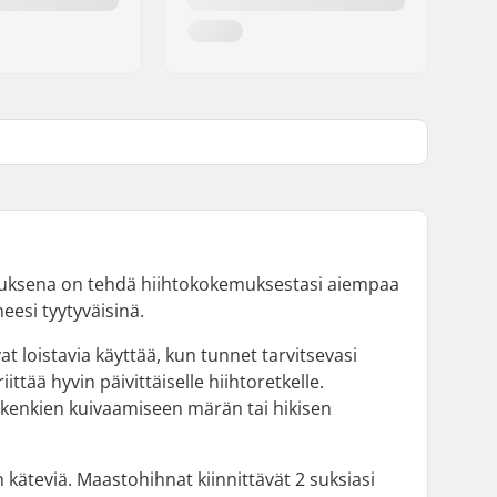
oituksena on tehdä hiihtokokemuksestasi aiempaa
neesi tyytyväisinä.
 loistavia käyttää, kun tunnet tarvitsevasi
tää hyvin päivittäiselle hiihtoretkelle.
 kenkien kuivaamiseen märän tai hikisen
n käteviä. Maastohihnat kiinnittävät 2 suksiasi