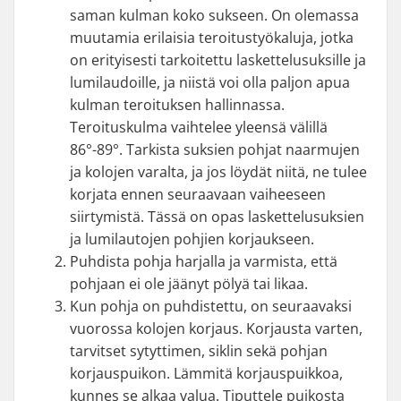
saman kulman koko sukseen. On olemassa
muutamia erilaisia teroitustyökaluja, jotka
on erityisesti tarkoitettu laskettelusuksille ja
lumilaudoille, ja niistä voi olla paljon apua
kulman teroituksen hallinnassa.
Teroituskulma vaihtelee yleensä välillä
86°-89°. Tarkista suksien pohjat naarmujen
ja kolojen varalta, ja jos löydät niitä, ne tulee
korjata ennen seuraavaan vaiheeseen
siirtymistä. Tässä on opas laskettelusuksien
ja lumilautojen pohjien korjaukseen.
Puhdista pohja harjalla ja varmista, että
pohjaan ei ole jäänyt pölyä tai likaa.
Kun pohja on puhdistettu, on seuraavaksi
vuorossa kolojen korjaus. Korjausta varten,
tarvitset sytyttimen, siklin sekä pohjan
korjauspuikon. Lämmitä korjauspuikkoa,
kunnes se alkaa valua. Tiputtele puikosta