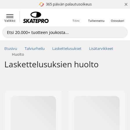
×
365 päivän palautusoikeus
4.8 / 5
Valikko
Tilini
Tallennettu
Ostoskori
Etusivu
Talviurheilu
Laskettelusukset
Lisätarvikkeet
Huolto
Laskettelusuksien huolto