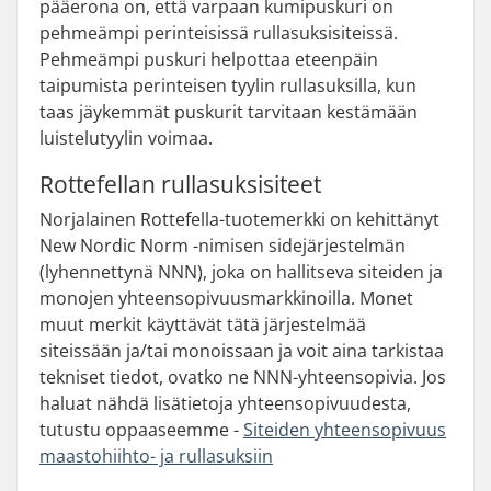
pääerona on, että varpaan kumipuskuri on
pehmeämpi perinteisissä rullasuksisiteissä.
Pehmeämpi puskuri helpottaa eteenpäin
taipumista perinteisen tyylin rullasuksilla, kun
taas jäykemmät puskurit tarvitaan kestämään
luistelutyylin voimaa.
Rottefellan rullasuksisiteet
Norjalainen Rottefella-tuotemerkki on kehittänyt
New Nordic Norm -nimisen sidejärjestelmän
(lyhennettynä NNN), joka on hallitseva siteiden ja
monojen yhteensopivuusmarkkinoilla. Monet
muut merkit käyttävät tätä järjestelmää
siteissään ja/tai monoissaan ja voit aina tarkistaa
tekniset tiedot, ovatko ne NNN-yhteensopivia. Jos
haluat nähdä lisätietoja yhteensopivuudesta,
tutustu oppaaseemme -
Siteiden yhteensopivuus
maastohiihto- ja rullasuksiin