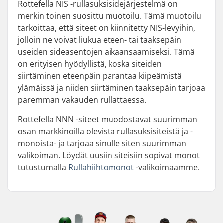
Rottefella NIS -rullasuksisidejärjestelmä on
merkin toinen suosittu muotoilu. Tämä muotoilu
tarkoittaa, että siteet on kiinnitetty NIS-levyihin,
jolloin ne voivat liukua eteen- tai taaksepäin
useiden sideasentojen aikaansaamiseksi. Tämä
on erityisen hyödyllistä, koska siteiden
siirtäminen eteenpäin parantaa kiipeämistä
ylämäissä ja niiden siirtäminen taaksepäin tarjoaa
paremman vakauden rullattaessa.
Rottefella NNN -siteet muodostavat suurimman
osan markkinoilla olevista rullasuksisiteistä ja -
monoista- ja tarjoaa sinulle siten suurimman
valikoiman. Löydät uusiin siteisiin sopivat monot
tutustumalla
Rullahiihtomonot
-valikoimaamme.