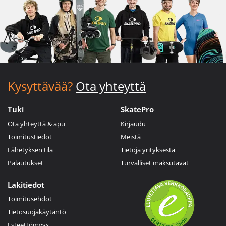
Kysyttävää?
Ota yhteyttä
Tuki
SkatePro
Ota yhteyttä & apu
Kirjaudu
Toimitustiedot
Meistä
Lähetyksen tila
Tietoja yrityksestä
Palautukset
Turvalliset maksutavat
Lakitiedot
Toimitusehdot
Tietosuojakäytäntö
Esteettömyys