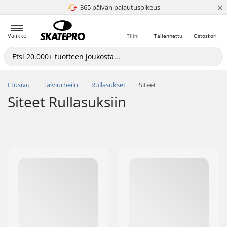
×
365 päivän palautusoikeus
4.8 / 5
Valikko
Tilini
Tallennettu
Ostoskori
Etusivu
Talviurheilu
Rullasukset
Siteet
Siteet Rullasuksiin