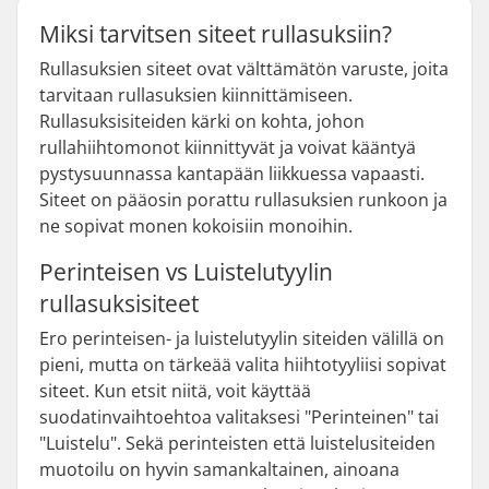
Miksi tarvitsen siteet rullasuksiin?
Rullasuksien siteet ovat välttämätön varuste, joita
tarvitaan rullasuksien kiinnittämiseen.
Rullasuksisiteiden kärki on kohta, johon
rullahiihtomonot kiinnittyvät ja voivat kääntyä
pystysuunnassa kantapään liikkuessa vapaasti.
Siteet on pääosin porattu rullasuksien runkoon ja
ne sopivat monen kokoisiin monoihin.
Perinteisen vs Luistelutyylin
rullasuksisiteet
Ero perinteisen- ja luistelutyylin siteiden välillä on
pieni, mutta on tärkeää valita hiihtotyyliisi sopivat
siteet. Kun etsit niitä, voit käyttää
suodatinvaihtoehtoa valitaksesi "Perinteinen" tai
"Luistelu". Sekä perinteisten että luistelusiteiden
muotoilu on hyvin samankaltainen, ainoana