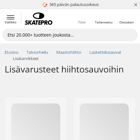
×
365 päivän palautusoikeus
4.8 / 5
Valikko
Tilini
Tallennettu
Ostoskori
Etusivu
Talviurheilu
Maastohiihto
Laskettelusauvat
Lisätarvikkeet
Lisävarusteet hiihtosauvoihin