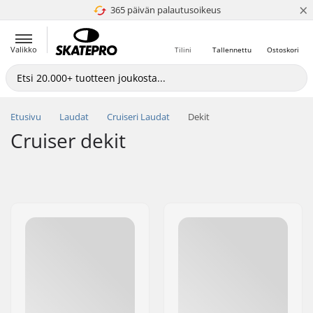
×
365 päivän palautusoikeus
4.8 / 5
Valikko
Tilini
Tallennettu
Ostoskori
Etusivu
Laudat
Cruiseri Laudat
Dekit
Cruiser dekit