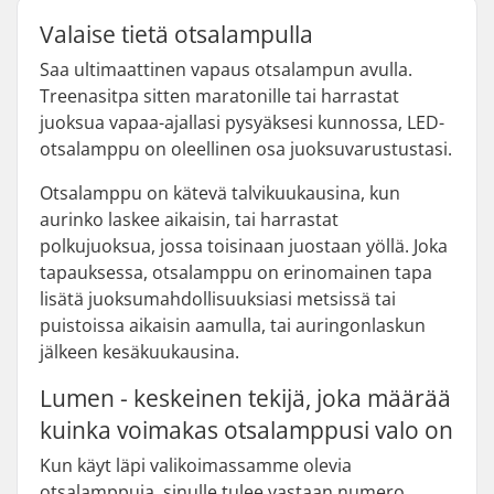
Valaise tietä otsalampulla
Saa ultimaattinen vapaus otsalampun avulla.
Treenasitpa sitten maratonille tai harrastat
juoksua vapaa-ajallasi pysyäksesi kunnossa, LED-
otsalamppu on oleellinen osa juoksuvarustustasi.
Otsalamppu on kätevä talvikuukausina, kun
aurinko laskee aikaisin, tai harrastat
polkujuoksua, jossa toisinaan juostaan yöllä. Joka
tapauksessa, otsalamppu on erinomainen tapa
lisätä juoksumahdollisuuksiasi metsissä tai
puistoissa aikaisin aamulla, tai auringonlaskun
jälkeen kesäkuukausina.
Lumen - keskeinen tekijä, joka määrää
kuinka voimakas otsalamppusi valo on
Kun käyt läpi valikoimassamme olevia
otsalamppuja, sinulle tulee vastaan numero,