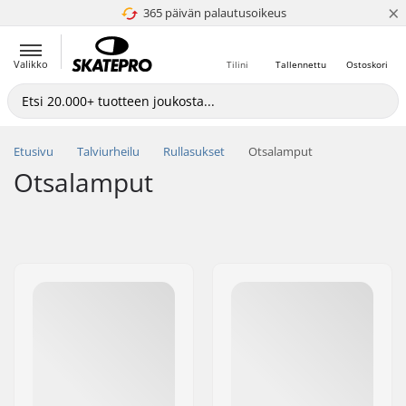
×
365 päivän palautusoikeus
4.8 / 5
Valikko
Tilini
Tallennettu
Ostoskori
Etusivu
Talviurheilu
Rullasukset
Otsalamput
Otsalamput