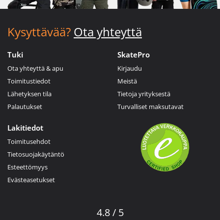
Kysyttävää?
Ota yhteyttä
Tuki
SkatePro
Ota yhteyttä & apu
Kirjaudu
Toimitustiedot
Meistä
Lähetyksen tila
Tietoja yrityksestä
Palautukset
Turvalliset maksutavat
Lakitiedot
Toimitusehdot
Tietosuojakäytäntö
Esteettömyys
Evästeasetukset
4.8 / 5