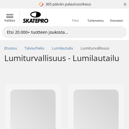
×
365 päivän palautusoikeus
4.8 / 5
Valikko
Tilini
Tallennettu
Ostoskori
Etusivu
Talviurheilu
Lumilautailu
Lumiturvallisuus
Lumiturvallisuus - Lumilautailu