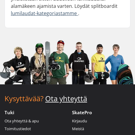
alamäkeen ajamista varten. Löydät splitboardit
lumilaudat-kategoriastamme
.
Kysyttävää?
Ota yhteyttä
Tuki
SkatePro
Ota yhteyttä & apu
Kirjaudu
Toimitustiedot
Meistä