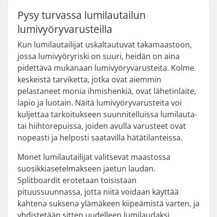
Pysy turvassa lumilautailun
lumivyöryvarusteilla
Kun lumilautailijat uskaltautuvat takamaastoon,
jossa lumivyöryriski on suuri, heidän on aina
pidettävä mukanaan lumivyöryvarusteita. Kolme
keskeistä tarviketta, jotka ovat aiemmin
pelastaneet monia ihmishenkiä, ovat lähetinlaite,
lapio ja luotain. Näitä lumivyöryvarusteita voi
kuljettaa tarkoitukseen suunnitelluissa lumilauta-
tai hiihtorepuissa, joiden avulla varusteet ovat
nopeasti ja helposti saatavilla hätätilanteissa.
Monet lumilautailijat valitsevat maastossa
suosikkiasetelmakseen jaetun laudan.
Splitboardit erotetaan toisistaan
pituussuunnassa, jotta niitä voidaan käyttää
kahtena suksena ylämäkeen kiipeämistä varten, ja
yhdistetään sitten uudelleen lumilaudaksi