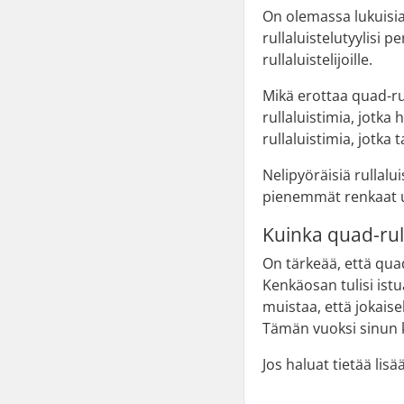
On olemassa lukuisia e
rullaluistelutyylisi p
rullaluistelijoille.
Mikä erottaa quad-rul
rullaluistimia, jotka
rullaluistimia, jotka
Nelipyöräisiä rullalu
pienemmät renkaat ul
Kuinka quad-rull
On tärkeää, että quad
Kenkäosan tulisi ist
muistaa, että jokaise
Tämän vuoksi sinun k
Jos haluat tietää lis