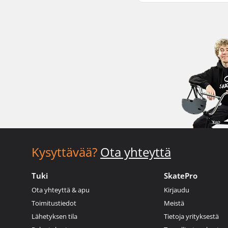
Kysyttävää?
Ota yhteyttä
Tuki
SkatePro
Ota yhteyttä & apu
Kirjaudu
Toimitustiedot
Meistä
Lähetyksen tila
Tietoja yrityksestä