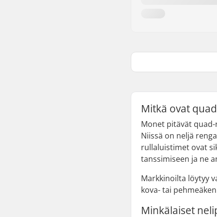
Mitkä ovat quad-
Monet pitävät quad-ru
Niissä on neljä renga
rullaluistimet ovat si
tanssimiseen ja ne an
Markkinoilta löytyy v
kova- tai pehmeäkenkä
Minkälaiset neli