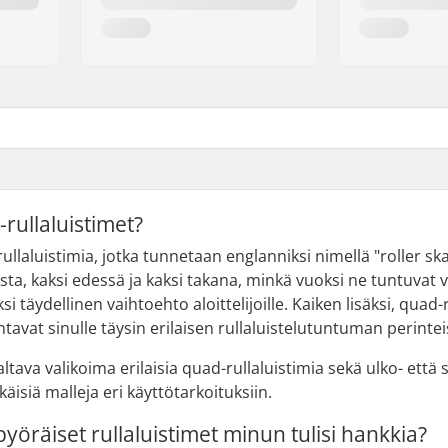
rullaluistimet?
llaluistimia, jotka tunnetaan englanniksi nimellä "roller skat
sta, kaksi edessä ja kaksi takana, minkä vuoksi ne tuntuvat va
ksi täydellinen vaihtoehto aloittelijoille. Kaiken lisäksi, quad
tavat sinulle täysin erilaisen rullaluistelutuntuman perinteis
altava valikoima erilaisia quad-rullaluistimia sekä ulko- että 
isiä malleja eri käyttötarkoituksiin.
pyöräiset rullaluistimet minun tulisi hankkia?