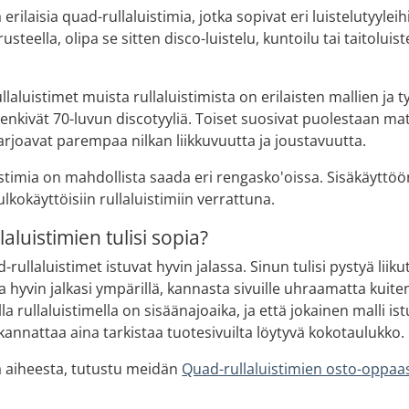
rilaisia quad-rullaluistimia, jotka sopivat eri luistelutyyleihi
erusteella, olipa se sitten disco-luistelu, kuntoilu tai taitolui
laluistimet muista rullaluistimista on erilaisten mallien ja 
 henkivät 70-luvun discotyyliä. Toiset suosivat puolestaan ma
 tarjoavat parempaa nilkan liikkuvuutta ja joustavuutta.
istimia on mahdollista saada eri rengasko'oissa. Sisäkäyttöö
kokäyttöisiin rullaluistimiin verrattuna.
aluistimien tulisi sopia?
-rullaluistimet istuvat hyvin jalassa. Sinun tulisi pystyä lii
ua hyvin jalkasi ympärillä, kannasta sivuille uhraamatta kui
lla rullaluistimella on sisäänajoaika, ja että jokainen malli i
annattaa aina tarkistaa tuotesivuilta löytyvä kokotaulukko.
ää aiheesta, tutustu meidän
Quad-rullaluistimien osto-oppa