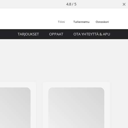
×
4.8 / 5
Tilini
Tallennettu
Ostoskori
TARJOUKSET
OPPAAT
OTA YHTEYTTÄ & APU