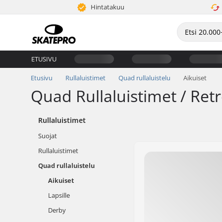
Hintatakuu
ETUSIVU
Etusivu
Rullaluistimet
Quad rullaluistelu
Aikuiset
Quad Rullaluistimet / Retr
Rullaluistimet
Suojat
Rullaluistimet
Quad rullaluistelu
Aikuiset
Lapsille
Derby