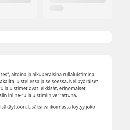
es", aitoina ja alkuperäisinä rullaluistimina.
kailta luistellessa ja seisoessa. Nelipyöräiset
-rullaluistimet ovat leikkisät, erinomaiset
iin inline-rullaluistimiin verrattuna.
sisäkäyttöön. Lisäksi valikoimasta löytyy joko