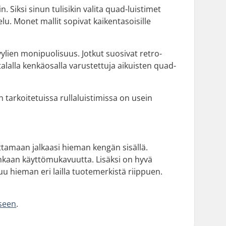
n. Siksi sinun tulisikin valita quad-luistimet
stelu. Monet mallit sopivat kaikentasoisille
tyylien monipuolisuus. Jotkut suosivat retro-
talalla kenkäosalla varustettuja aikuisten quad-
n tarkoitetuissa rullaluistimissa on usein
kuttamaan jalkaasi hieman kengän sisällä.
tenkaan käyttömukavuutta. Lisäksi on hyvä
stuu hieman eri lailla tuotemerkistä riippuen.
aseen
.