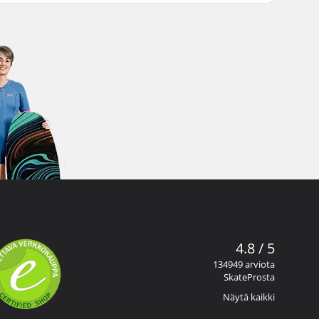
4.8 / 5
134949 arviota
SkateProsta
Näytä kaikki