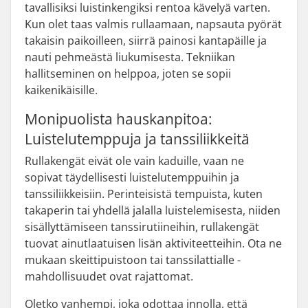
tavallisiksi luistinkengiksi rentoa kävelyä varten.
Kun olet taas valmis rullaamaan, napsauta pyörät
takaisin paikoilleen, siirrä painosi kantapäille ja
nauti pehmeästä liukumisesta. Tekniikan
hallitseminen on helppoa, joten se sopii
kaikenikäisille.
Monipuolista hauskanpitoa:
Luistelutemppuja ja tanssiliikkeitä
Rullakengät eivät ole vain kaduille, vaan ne
sopivat täydellisesti luistelutemppuihin ja
tanssiliikkeisiin. Perinteisistä tempuista, kuten
takaperin tai yhdellä jalalla luistelemisesta, niiden
sisällyttämiseen tanssirutiineihin, rullakengät
tuovat ainutlaatuisen lisän aktiviteetteihin. Ota ne
mukaan skeittipuistoon tai tanssilattialle -
mahdollisuudet ovat rajattomat.
Oletko vanhempi, joka odottaa innolla, että