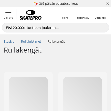
×
365 päivän palautusoikeus
4.8 / 5
Valikko
Tilini
Tallennettu
Ostoskori
Etusivu
Rullaluistimet
Rullakengät
Rullakengät