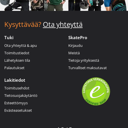
Kysyttävää?
Ota yhteyttä
Tuki
SkatePro
Ota yhteyttä & apu
Kirjaudu
Toimitustiedot
Meistä
Lähetyksen tila
Tietoja yrityksestä
Palautukset
Turvalliset maksutavat
Lakitiedot
Toimitusehdot
Tietosuojakäytäntö
Esteettömyys
Evästeasetukset