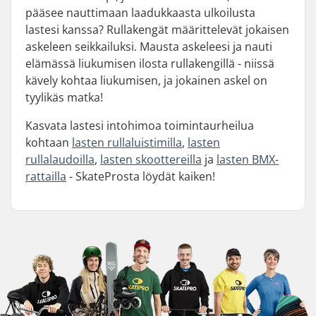
pääsee nauttimaan laadukkaasta ulkoilusta
lastesi kanssa? Rullakengät määrittelevät jokaisen
askeleen seikkailuksi. Mausta askeleesi ja nauti
elämässä liukumisen ilosta rullakengillä - niissä
kävely kohtaa liukumisen, ja jokainen askel on
tyylikäs matka!
Kasvata lastesi intohimoa toimintaurheilua
kohtaan
lasten rullaluistimilla
,
lasten
rullalaudoilla
,
lasten skoottereilla
ja
lasten BMX-
rattailla
- SkateProsta löydät kaiken!