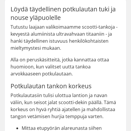
Löydä täydellinen potkulautan tuki ja
nouse yläpuolelle
Tutustu laajaan valikoimaamme scootti-tankoja -
kevyestä alumiinista ultravahvaan titaaniin - ja
hanki täydellinen istuvuus henkilökohtaisten
mieltymystesi mukaan.
Alla on peruskäsitteitä, jotka kannattaa ottaa
huomioon, kun valitset uutta tankoa
arvokkaaseen potkulautaan.
Potkulautan tankon korkeus
Potkulautasiin tulisi ulottua lantion ja navan
väliin, kun seisot jalat scootti-dekin päällä. Tämä
korkeus on hyvä ryhtiä ajatellen ja mahdollistaa
tangon vetämisen hurjia temppuja varten.
Mittaa etupyörän alareunasta siihen