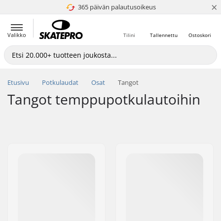
×
365 päivän palautusoikeus
4.8 / 5
Valikko
Tilini
Tallennettu
Ostoskori
Etusivu
Potkulaudat
Osat
Tangot
Tangot temppupotkulautoihin