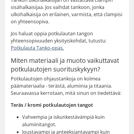
Tankon ulkohalkaisijan on vastattava clampin
sisähalkaisijaa. Jos vaihdat tankoon, jonka
ulkohalkaisija on erilainen, varmista, että clampisi
on yhteensopiva.
Jos haluat oppia potkulautan tangon
yhteensopivuuden yksityiskohdat, tutustu:
Potkulauta Tanko-opas.
Miten materiaali ja muoto vaikuttavat
potkulautojen suorituskykyyn?
Potkulautojen ohjaustankoja on kolmea
päämateriaalia - terästä, alumiinia ja titaania.
Seuraavassa kerrotaan, mitä sinun on tiedettävä:
Teräs / kromi potkulautojen tangot
Vahvempia ja iskunkestävämpiä kuin
alumiinitangot.
Joustavampi ja anteeksiantavampi kuin