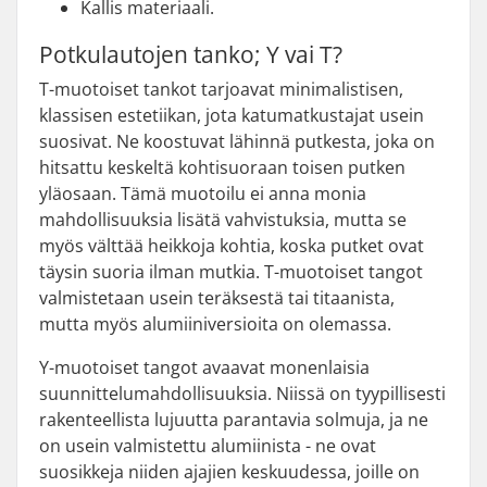
Kallis materiaali.
Potkulautojen tanko; Y vai T?
T-muotoiset tankot tarjoavat minimalistisen,
klassisen estetiikan, jota katumatkustajat usein
suosivat. Ne koostuvat lähinnä putkesta, joka on
hitsattu keskeltä kohtisuoraan toisen putken
yläosaan. Tämä muotoilu ei anna monia
mahdollisuuksia lisätä vahvistuksia, mutta se
myös välttää heikkoja kohtia, koska putket ovat
täysin suoria ilman mutkia. T-muotoiset tangot
valmistetaan usein teräksestä tai titaanista,
mutta myös alumiiniversioita on olemassa.
Y-muotoiset tangot avaavat monenlaisia
suunnittelumahdollisuuksia. Niissä on tyypillisesti
rakenteellista lujuutta parantavia solmuja, ja ne
on usein valmistettu alumiinista - ne ovat
suosikkeja niiden ajajien keskuudessa, joille on