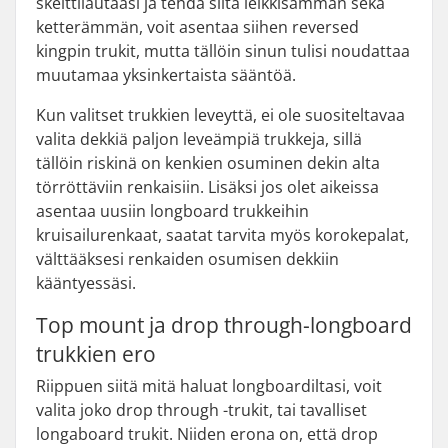
skeittilautaasi ja tehdä siitä leikkisämmän sekä
ketterämmän, voit asentaa siihen reversed
kingpin trukit, mutta tällöin sinun tulisi noudattaa
muutamaa yksinkertaista sääntöä.
Kun valitset trukkien leveyttä, ei ole suositeltavaa
valita dekkiä paljon leveämpiä trukkeja, sillä
tällöin riskinä on kenkien osuminen dekin alta
törröttäviin renkaisiin. Lisäksi jos olet aikeissa
asentaa uusiin longboard trukkeihin
kruisailurenkaat, saatat tarvita myös korokepalat,
välttääksesi renkaiden osumisen dekkiin
kääntyessäsi.
Top mount ja drop through-longboard
trukkien ero
Riippuen siitä mitä haluat longboardiltasi, voit
valita joko drop through -trukit, tai tavalliset
longaboard trukit. Niiden erona on, että drop