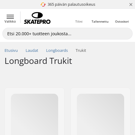
×
365 päivän palautusoikeus
4.8 / 5
Valikko
Tilini
Tallennettu
Ostoskori
Etusivu
Laudat
Longboards
Trukit
Longboard Trukit