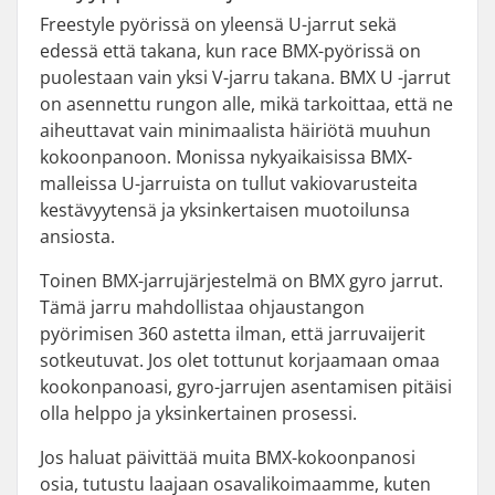
Freestyle pyörissä on yleensä U-jarrut sekä
edessä että takana, kun race BMX-pyörissä on
puolestaan vain yksi V-jarru takana. BMX U -jarrut
on asennettu rungon alle, mikä tarkoittaa, että ne
aiheuttavat vain minimaalista häiriötä muuhun
kokoonpanoon. Monissa nykyaikaisissa BMX-
malleissa U-jarruista on tullut vakiovarusteita
kestävyytensä ja yksinkertaisen muotoilunsa
ansiosta.
Toinen BMX-jarrujärjestelmä on BMX gyro jarrut.
Tämä jarru mahdollistaa ohjaustangon
pyörimisen 360 astetta ilman, että jarruvaijerit
sotkeutuvat. Jos olet tottunut korjaamaan omaa
kookonpanoasi, gyro-jarrujen asentamisen pitäisi
olla helppo ja yksinkertainen prosessi.
Jos haluat päivittää muita BMX-kokoonpanosi
osia, tutustu laajaan osavalikoimaamme, kuten