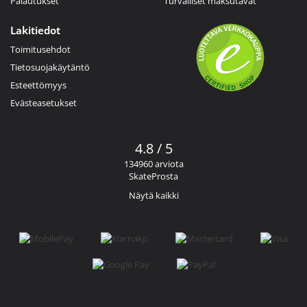
Palautukset
Turvalliset maksutavat
Lakitiedot
Toimitusehdot
Tietosuojakäytäntö
Esteettömyys
Evästeasetukset
4.8 / 5
134960 arviota
SkateProsta
Näytä kaikki
Facebook
Instagram
YouTube