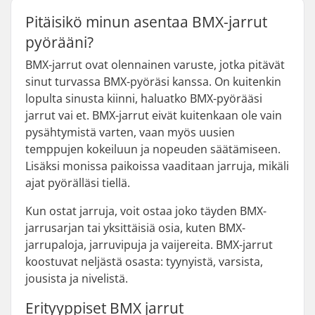
Pitäisikö minun asentaa BMX-jarrut
pyörääni?
BMX-jarrut ovat olennainen varuste, jotka pitävät
sinut turvassa BMX-pyöräsi kanssa. On kuitenkin
lopulta sinusta kiinni, haluatko BMX-pyörääsi
jarrut vai et. BMX-jarrut eivät kuitenkaan ole vain
pysähtymistä varten, vaan myös uusien
temppujen kokeiluun ja nopeuden säätämiseen.
Lisäksi monissa paikoissa vaaditaan jarruja, mikäli
ajat pyörälläsi tiellä.
Kun ostat jarruja, voit ostaa joko täyden BMX-
jarrusarjan tai yksittäisiä osia, kuten BMX-
jarrupaloja, jarruvipuja ja vaijereita. BMX-jarrut
koostuvat neljästä osasta: tyynyistä, varsista,
jousista ja nivelistä.
Erityyppiset BMX jarrut