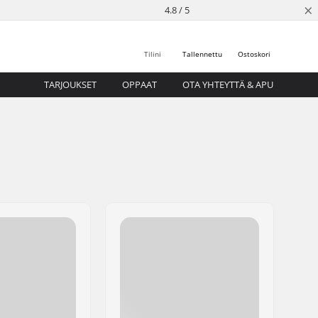
×
4.8 / 5
Tilini
Tallennettu
Ostoskori
TARJOUKSET
OPPAAT
OTA YHTEYTTÄ & APU