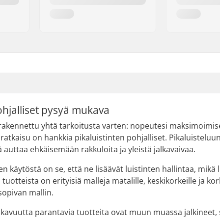
hjalliset pysyä mukava
akennettu yhtä tarkoitusta varten: nopeutesi maksimoimiseks
o ratkaisu on hankkia pikaluistinten pohjalliset. Pikaluisteluu
auttaa ehkäisemään rakkuloita ja yleistä jalkavaivaa.
en käytöstä on se, että ne lisäävät luistinten hallintaa, mik
uotteista on erityisiä malleja matalille, keskikorkeille ja korke
opivan mallin.
kavuutta parantavia tuotteita ovat muun muassa jalkineet, 