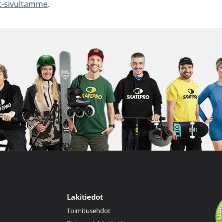
et-sivultamme
.
Lakitiedot
Toimitusehdot