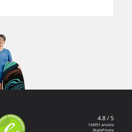
4.8 / 5
134951 arviota
SkateProsta