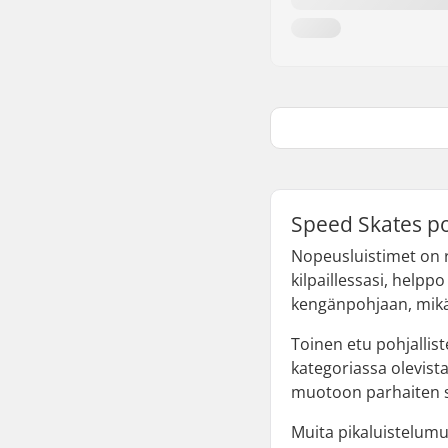
Speed Skates po
Nopeusluistimet on r
kilpaillessasi, helpp
kengänpohjaan, mikä 
Toinen etu pohjallist
kategoriassa olevista t
muotoon parhaiten s
Muita pikaluistelumu