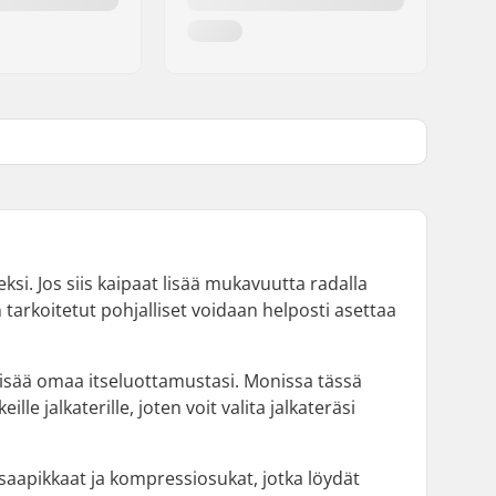
i. Jos siis kaipaat lisää mukavuutta radalla
n tarkoitetut pohjalliset voidaan helposti asettaa
ä lisää omaa itseluottamustasi. Monissa tässä
ille jalkaterille, joten voit valita jalkateräsi
saapikkaat ja kompressiosukat, jotka löydät