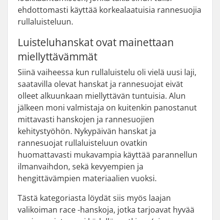
ehdottomasti käyttää korkealaatuisia rannesuojia
rullaluisteluun.
Luisteluhanskat ovat mainettaan
miellyttävämmät
Siinä vaiheessa kun rullaluistelu oli vielä uusi laji,
saatavilla olevat hanskat ja rannesuojat eivät
olleet alkuunkaan miellyttävän tuntuisia. Alun
jälkeen moni valmistaja on kuitenkin panostanut
mittavasti hanskojen ja rannesuojien
kehitystyöhön. Nykypäivän hanskat ja
rannesuojat rullaluisteluun ovatkin
huomattavasti mukavampia käyttää parannellun
ilmanvaihdon, sekä kevyempien ja
hengittävämpien materiaalien vuoksi.
Tästä kategoriasta löydät siis myös laajan
valikoiman race -hanskoja, jotka tarjoavat hyvää