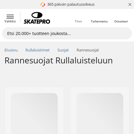
×
365 päivän palautusoikeus
4.8 / 5
Valikko
Tilini
Tallennettu
Ostoskori
Etusivu
Rullaluistimet
Suojat
Rannesuojat
Rannesuojat Rullaluisteluun