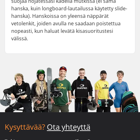
suojaa nojatessasi kädellä mutkissa (ei sama
hanska, kuin longboard-lautailussa käytetty slide-
hanska). Hanskoissa on yleensä näppärät
vetolenkit, joiden avulla ne saadaan poistettua
nopeasti, kun haluat levätä kisasuoritustesi
välissä.
Kysyttävää?
Ota yhteyttä