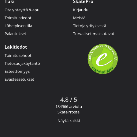
Tuki
SkatePro
Ota yhteyttä & apu
Kirjaudu
Toimitustiedot
Meistä
Lähetyksen tila
Tietoja yrityksestä
Palautukset
Turvalliset maksutavat
Lakitiedot
Toimitusehdot
Tietosuojakäytäntö
Esteettömyys
Evästeasetukset
4.8 / 5
134966 arviota
SkateProsta
Näytä kaikki