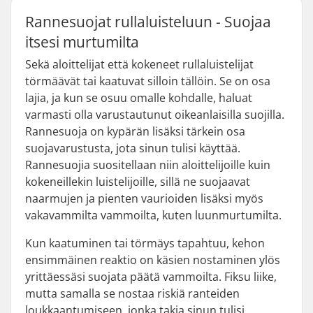
Rannesuojat rullaluisteluun - Suojaa
itsesi murtumilta
Sekä aloittelijat että kokeneet rullaluistelijat
törmäävät tai kaatuvat silloin tällöin. Se on osa
lajia, ja kun se osuu omalle kohdalle, haluat
varmasti olla varustautunut oikeanlaisilla suojilla.
Rannesuoja on kypärän lisäksi tärkein osa
suojavarustusta, jota sinun tulisi käyttää.
Rannesuojia suositellaan niin aloittelijoille kuin
kokeneillekin luistelijoille, sillä ne suojaavat
naarmujen ja pienten vaurioiden lisäksi myös
vakavammilta vammoilta, kuten luunmurtumilta.
Kun kaatuminen tai törmäys tapahtuu, kehon
ensimmäinen reaktio on käsien nostaminen ylös
yrittäessäsi suojata päätä vammoilta. Fiksu liike,
mutta samalla se nostaa riskiä ranteiden
loukkaantumiseen, jonka takia sinun tulisi