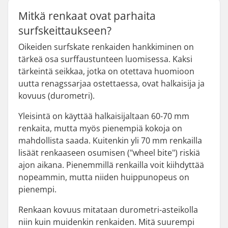
Mitkä renkaat ovat parhaita
surfskeittaukseen?
Oikeiden surfskate renkaiden hankkiminen on
tärkeä osa surffaustunteen luomisessa. Kaksi
tärkeintä seikkaa, jotka on otettava huomioon
uutta renagssarjaa ostettaessa, ovat halkaisija ja
kovuus (durometri).
Yleisintä on käyttää halkaisijaltaan 60-70 mm
renkaita, mutta myös pienempiä kokoja on
mahdollista saada. Kuitenkin yli 70 mm renkailla
lisäät renkaaseen osumisen ("wheel bite") riskiä
ajon aikana. Pienemmillä renkailla voit kiihdyttää
nopeammin, mutta niiden huippunopeus on
pienempi.
Renkaan kovuus mitataan durometri-asteikolla
niin kuin muidenkin renkaiden. Mitä suurempi