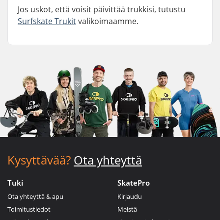
Jos uskot, että voisit päivittää trukkisi, tutustu
Surfskate Trukit
valikoimaamme.
Kysyttävää?
Ota yhteyttä
Tuki
SkatePro
Ota yhteyttä & apu
Kirjaudu
Toimitustiedot
Meistä