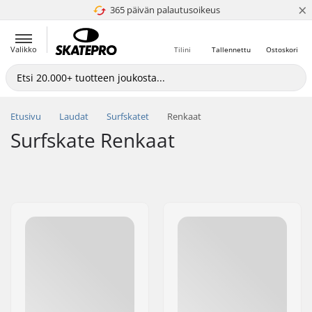
×
365 päivän palautusoikeus
4.8 / 5
Valikko
Tilini
Tallennettu
Ostoskori
Etusivu
Laudat
Surfskatet
Renkaat
Surfskate Renkaat