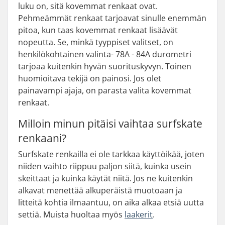
luku on, sitä kovemmat renkaat ovat.
Pehmeämmät renkaat tarjoavat sinulle enemmän
pitoa, kun taas kovemmat renkaat lisäävät
nopeutta. Se, minkä tyyppiset valitset, on
henkilökohtainen valinta- 78A - 84A durometri
tarjoaa kuitenkin hyvän suorituskyvyn. Toinen
huomioitava tekijä on painosi. Jos olet
painavampi ajaja, on parasta valita kovemmat
renkaat.
Milloin minun pitäisi vaihtaa surfskate
renkaani?
Surfskate renkailla ei ole tarkkaa käyttöikää, joten
niiden vaihto riippuu paljon siitä, kuinka usein
skeittaat ja kuinka käytät niitä. Jos ne kuitenkin
alkavat menettää alkuperäistä muotoaan ja
litteitä kohtia ilmaantuu, on aika alkaa etsiä uutta
settiä. Muista huoltaa myös
laakerit
.