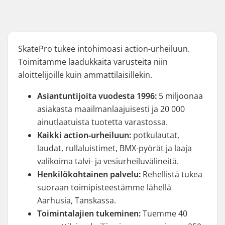
SkatePro tukee intohimoasi action-urheiluun.
Toimitamme laadukkaita varusteita niin
aloittelijoille kuin ammattilaisillekin.
Asiantuntijoita vuodesta 1996:
5 miljoonaa
asiakasta maailmanlaajuisesti ja 20 000
ainutlaatuista tuotetta varastossa.
Kaikki action-urheiluun:
potkulautat,
laudat, rullaluistimet, BMX-pyörät ja laaja
valikoima talvi- ja vesiurheiluvälineitä.
Henkilökohtainen palvelu:
Rehellistä tukea
suoraan toimipisteestämme lähellä
Aarhusia, Tanskassa.
Toimintalajien tukeminen:
Tuemme 40