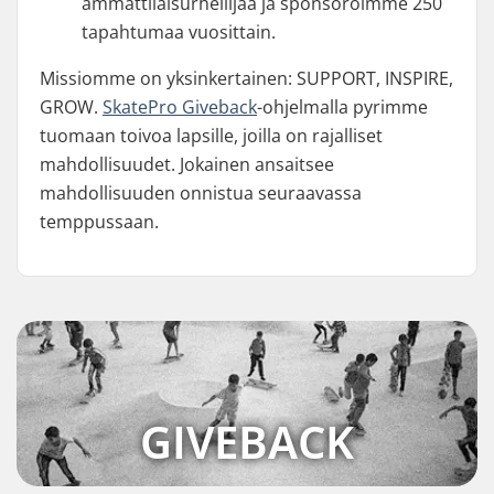
ammattilaisurheilijaa ja sponsoroimme 250
tapahtumaa vuosittain.
Missiomme on yksinkertainen: SUPPORT, INSPIRE,
GROW.
SkatePro Giveback
-ohjelmalla pyrimme
tuomaan toivoa lapsille, joilla on rajalliset
mahdollisuudet. Jokainen ansaitsee
mahdollisuuden onnistua seuraavassa
temppussaan.
GIVEBACK