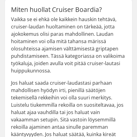
Miten huollat Cruiser Boardia?
Vaikka se ei ehkä ole kaikkein hauskin tehtävä,
cruiser-laudan huoltaminen on tärkeää, jotta
ajokokemus olisi paras mahdollinen. Laudan
hoitaminen voi olla mitä tahansa märissä
olosuhteissa ajamisen välttämisestä griptapen
puhdistamiseen. Tässä kategoriassa on valikoima
työkaluja, joiden avulla voit pitää cruiser-lautasi
huippukunnossa.
Jos haluat saada cruiser-laudastasi parhaan
mahdollisen hyödyn irti, pienillä säätöjen
tekemisellä rekkeihin voi olla suuri merkitys.
Luistelu tiukemmilla rekoilla on suositeltavaa, jos
haluat ajaa vauhdilla tai jos haluat vain
vakaamman setupin. Sitä vastoin löysemmillä
rekoilla ajaminen antaa sinulle paremman
kääntyvyyden. Jos haluat säätää, kuinka kireät