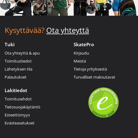
Kysyttävää?
Ota yhteyttä
Tuki
SkatePro
Ota yhteyttä & apu
Kirjaudu
Toimitustiedot
Meistä
Lähetyksen tila
Tietoja yrityksestä
Palautukset
Turvalliset maksutavat
Lakitiedot
Toimitusehdot
Tietosuojakäytäntö
Esteettömyys
Evästeasetukset