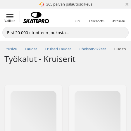
×
365 päivän palautusoikeus
4.8 / 5
Valikko
Tilini
Tallennettu
Ostoskori
Etusivu
Laudat
Cruiseri Laudat
Oheistarvikkeet
Huolto
Työkalut - Kruiserit