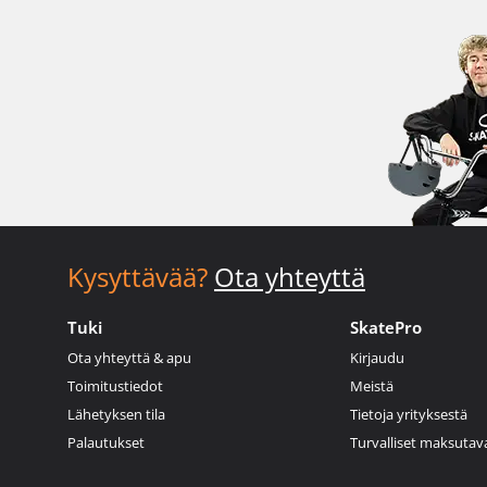
Kysyttävää?
Ota yhteyttä
Tuki
SkatePro
Ota yhteyttä & apu
Kirjaudu
Toimitustiedot
Meistä
Lähetyksen tila
Tietoja yrityksestä
Palautukset
Turvalliset maksutav