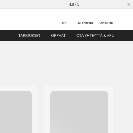
×
4.8 / 5
Tilini
Tallennettu
Ostoskori
TARJOUKSET
OPPAAT
OTA YHTEYTTÄ & APU