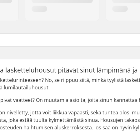
ja lasketteluhousut pitävät sinut lämpimänä ja
kettelurinteeseen? No, se riippuu siitä, minkä tyylistä laske
ä lumilautailuhousut.
opivat vaatteet? On muutamia asioita, joita sinun kannattaa 
n nivelletty, jotta voit liikkua vapaasti, sekä tuntea olosi
ta, joka estää tuulta kylmettämästä sinua. Housujen takaos
i kosteuden haihtumisen aluskerroksesta. Jos sää on hyvin 