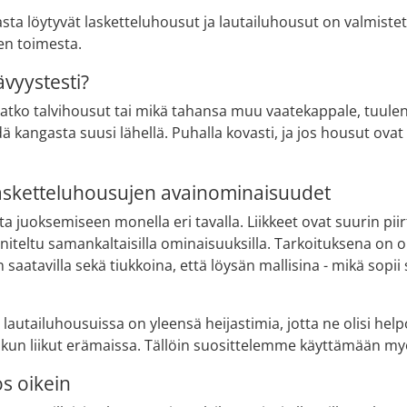
iasta löytyvät lasketteluhousut ja lautailuhousut on valmist
en toimesta.
ävyystesti?
ovatko talvihousut tai mikä tahansa muu vaatekappale, tuulen
dä kangasta suusi lähellä. Puhalla kovasti, ja jos housut ovat
asketteluhousujen avainominaisuudet
ta juoksemiseen monella eri tavalla. Liikkeet ovat suurin piir
niteltu samankaltaisilla ominaisuuksilla. Tarkoituksena on o
saatavilla sekä tiukkoina, että löysän mallisina - mikä sopii
 lautailuhousuissa on yleensä heijastimia, jotta ne olisi 
, kun liikut erämaissa. Tällöin suosittelemme käyttämään 
s oikein