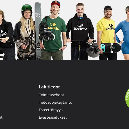
Lakitiedot
Toimitusehdot
Tietosuojakäytäntö
Esteettömyys
at
Evästeasetukset