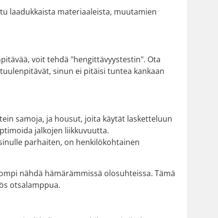
ettu laadukkaista materiaaleista, muutamien
pitävää, voit tehdä "hengittävyystestin". Ota
 tuulenpitävät, sinun ei pitäisi tuntea kankaan
tein samoja, ja housut, joita käytät lasketteluun
ptimoida jalkojen liikkuvuutta.
 sinulle parhaiten, on henkilökohtainen
helpompi nähdä hämärämmissä olosuhteissa. Tämä
myös otsalamppua.