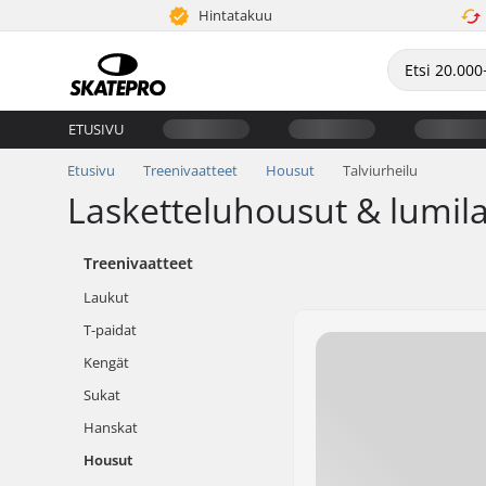
Hintatakuu
ETUSIVU
Etusivu
Treenivaatteet
Housut
Talviurheilu
Lasketteluhousut & lumil
Treenivaatteet
Laukut
T-paidat
Kengät
Sukat
Hanskat
Housut