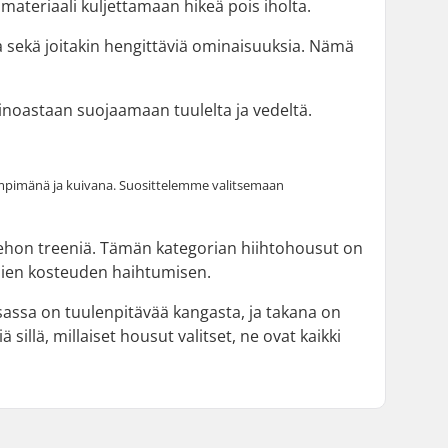
vä materiaali kuljettamaan hikeä pois iholta.
toa sekä joitakin hengittäviä ominaisuuksia. Nämä
 ainoastaan suojaamaan tuulelta ja vedeltä.
 lämpimänä ja kuivana. Suosittelemme valitsemaan
ko kehon treeniä. Tämän kategorian hiihtohousut on
lien kosteuden haihtumisen.
assa on tuulenpitävää kangasta, ja takana on
 sillä, millaiset housut valitset, ne ovat kaikki