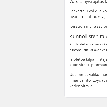
Voi olla hyvä ajatus k
Laskettelu voi olla k
ovat ominaisuuksia, 
Joissakin malleissa o
Kunnollisten ta
Kun lähdet koko päivän kes
hiihtohousut, jotka on val
Ja oletpa kilpahiihtä
suunniteltu pitämää
Useimmat valikoimass
ilmanvaihto. Löydät my
vedenpitäviä.