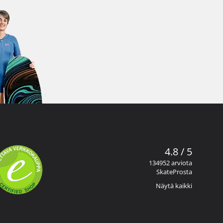
4.8 / 5
134952 arviota
SkateProsta
Näytä kaikki