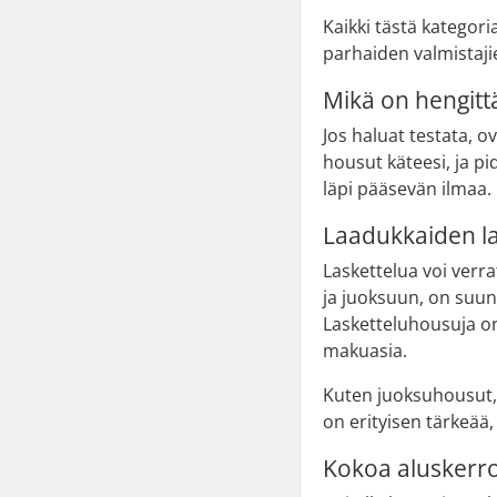
Kaikki tästä kategor
parhaiden valmistaji
Mikä on hengitt
Jos haluat testata, 
housut käteesi, ja pi
läpi pääsevän ilmaa.
Laadukkaiden l
Laskettelua voi verra
ja juoksuun, on suun
Lasketteluhousuja on 
makuasia.
Kuten juoksuhousut,
on erityisen tärkeää
Kokoa aluskerro