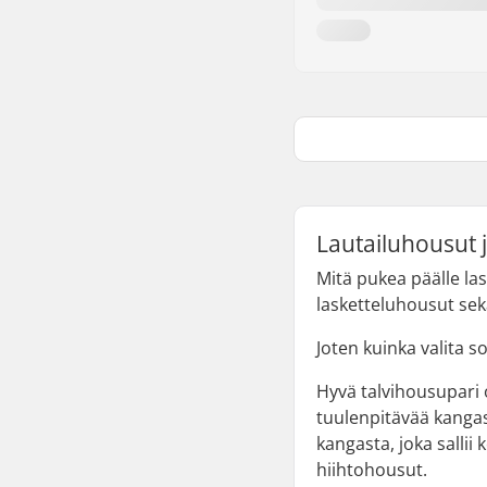
Lautailuhousut 
Mitä pukea päälle las
lasketteluhousut sek
Joten kuinka valita s
Hyvä talvihousupari o
tuulenpitävää kangas
kangasta, joka salli
hiihtohousut.