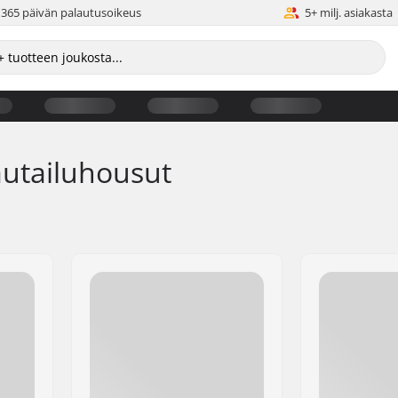
365 päivän palautusoikeus
5+ milj. asiakasta
autailuhousut