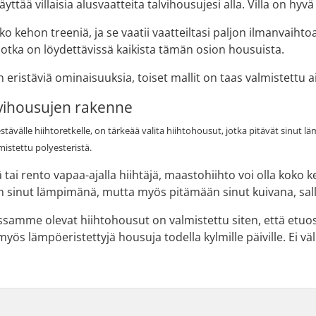
äyttää villaisia alusvaatteita talvihousujesi alla. Villa on hy
oko kehon treeniä, ja se vaatii vaatteiltasi paljon ilmanvaih
jotka on löydettävissä kaikista tämän osion housuista.
n eristäviä ominaisuuksia, toiset mallit on taas valmistettu
lvihousujen rakenne
tävälle hiihtoretkelle, on tärkeää valita hiihtohousut, jotka pitävät sinut
mistettu polyesteristä.
jä tai rento vapaa-ajalla hiihtäjä, maastohiihto voi olla ko
n sinut lämpimänä, mutta myös pitämään sinut kuivana, sal
amme olevat hiihtohousut on valmistettu siten, että etuos
ös lämpöeristettyjä housuja todella kylmille päiville. Ei väliä