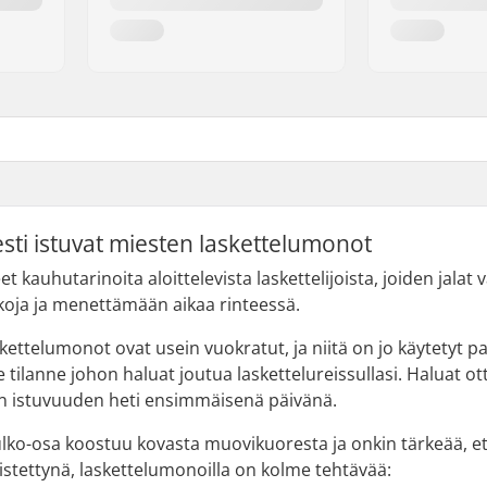
esti istuvat miesten laskettelumonot
t kauhutarinoita aloittelevista laskettelijoista, joiden jal
koja ja menettämään aikaa rinteessä.
skettelumonot ovat usein vuokratut, ja niitä on jo käytetyt pa
le tilanne johon haluat joutua laskettelureissullasi. Haluat
an istuvuuden heti ensimmäisenä päivänä.
lko-osa koostuu kovasta muovikuoresta ja onkin tärkeää, e
vistettynä, laskettelumonoilla on kolme tehtävää: