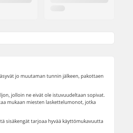
at väsyvät jo muutaman tunnin jälkeen, pakottaen
ljon, jolloin ne eivät ole istuvuudeltaan sopivat.
 ottaa mukaan miesten laskettelumonot, jotka
ttä sisäkengät tarjoaa hyvää käyttömukavuutta