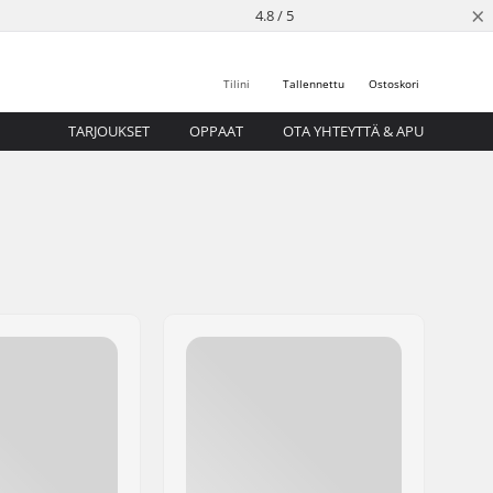
×
4.8 / 5
Tilini
Tallennettu
Ostoskori
TARJOUKSET
OPPAAT
OTA YHTEYTTÄ & APU