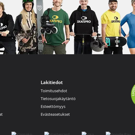
Lakitiedot
Toimitusehdot
Tietosuojakäytäntö
Esteettömyys
at
Evästeasetukset