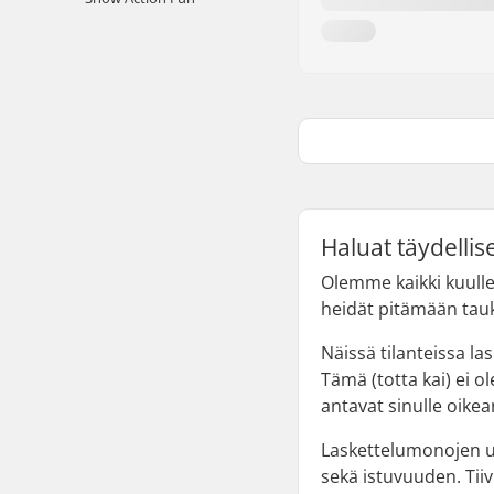
Haluat täydellis
Olemme kaikki kuullee
heidät pitämään tau
Näissä tilanteissa la
Tämä (totta kai) ei o
antavat sinulle oike
Laskettelumonojen u
sekä istuvuuden. Tii