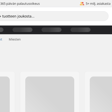
365 päivän palautusoikeus
5+ milj. asiakasta
ot
Miesten