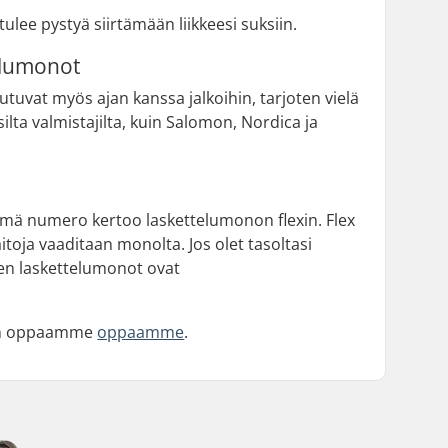
tulee pystyä siirtämään liikkeesi suksiin.
telumonot
tuvat myös ajan kanssa jalkoihin, tarjoten vielä
ilta valmistajilta, kuin Salomon, Nordica ja
ämä numero kertoo laskettelumonon flexin. Flex
toja vaaditaan monolta. Jos olet tasoltasi
ten laskettelumonot ovat
aan oppaamme
oppaamme
.