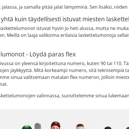
jalassa, ja samalla pitää jalat lämpiminä. Sen lisäksi, niiden 
yhtä kuin täydellisesti istuvat miesten lasket
askettelumonot istuvat hyvin jo heti alussa, mutta ne mukau
Meillä on laaja valikoima erilaisia laskettelumonoja sellais
elumonot - Löydä paras flex
vussa on yleensä kirjoitettuna numero, kuten 90 tai 110. T
jen jäykkyyttä. Mitä korkeampi numero, sitä teknisempiä tai
elemme sinua valitsemaan matalan flex numeron, jolloin mies
mat.
laskettelumonojen valinnassa, suosittelemme sinua lukem