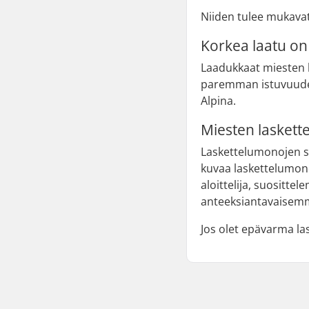
Niiden tulee mukavat 
Korkea laatu on 
Laadukkaat miesten l
paremman istuvuuden. 
Alpina.
Miesten laskett
Laskettelumonojen si
kuvaa laskettelumono
aloittelija, suositt
anteeksiantavaisem
Jos olet epävarma 