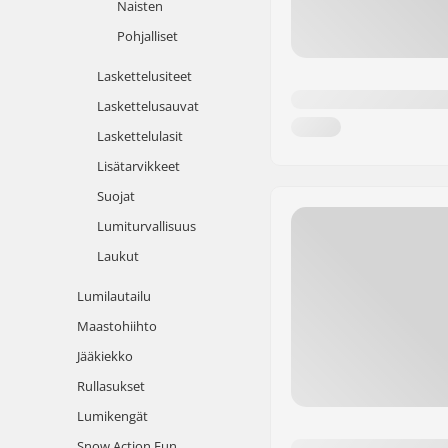
Naisten
Pohjalliset
Laskettelusiteet
Laskettelusauvat
Laskettelulasit
Lisätarvikkeet
Suojat
Lumiturvallisuus
Laukut
Lumilautailu
Maastohiihto
Jääkiekko
Rullasukset
Lumikengät
Snow Action Fun