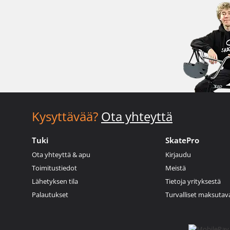
Kysyttävää?
Ota yhteyttä
Tuki
SkatePro
Ota yhteyttä & apu
Kirjaudu
Toimitustiedot
Meistä
Lähetyksen tila
Tietoja yrityksestä
Palautukset
Turvalliset maksutav