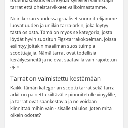
todennäköisuus että löydät kyseisen valmistajan
tarrat että oheistarvikkeet valikoimastamme.
Noin kerran vuodessa graafiset suunnittelijamme
luovat uuden ja uniikin tarra-arkin, joka löytyy
tästä osiosta. Tämä on myös se kategoria, josta
löydät hyvin suositun Figz-tarrakokoelman, joissa
esiintyy joitakin maailman suosituimpia
scoottiajajia. Nämä tarrat ovat todellisia
keräilyesineitä ja ne ovat saatavilla vain rajoitetun
ajan.
Tarrat on valmistettu kestämään
Kaikki tämän kategorian scootti tarrat sekä tarra-
arkit on painettu kiiltävälle pinnoitetulle vinyylille,
ja tarrat ovat säänkestäviä ja ne voidaan
kiinnittää mihin vain - sisälle tai ulos. Joten mitä
oikein odotat?