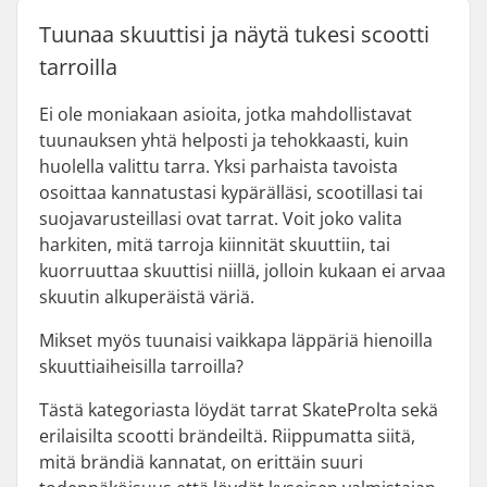
Tuunaa skuuttisi ja näytä tukesi scootti
tarroilla
Ei ole moniakaan asioita, jotka mahdollistavat
tuunauksen yhtä helposti ja tehokkaasti, kuin
huolella valittu tarra. Yksi parhaista tavoista
osoittaa kannatustasi kypärälläsi, scootillasi tai
suojavarusteillasi ovat tarrat. Voit joko valita
harkiten, mitä tarroja kiinnität skuuttiin, tai
kuorruuttaa skuuttisi niillä, jolloin kukaan ei arvaa
skuutin alkuperäistä väriä.
Mikset myös tuunaisi vaikkapa läppäriä hienoilla
skuuttiaiheisilla tarroilla?
Tästä kategoriasta löydät tarrat SkateProlta sekä
erilaisilta scootti brändeiltä. Riippumatta siitä,
mitä brändiä kannatat, on erittäin suuri