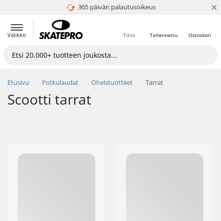
×
365 päivän palautusoikeus
4.8 / 5
Valikko
Tilini
Tallennettu
Ostoskori
Etusivu
Potkulaudat
Oheistuotteet
Tarrat
Scootti tarrat