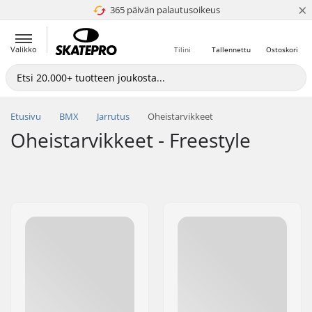
×
365 päivän palautusoikeus
4.8 / 5
Valikko
Tilini
Tallennettu
Ostoskori
Etusivu
BMX
Jarrutus
Oheistarvikkeet
Oheistarvikkeet - Freestyle