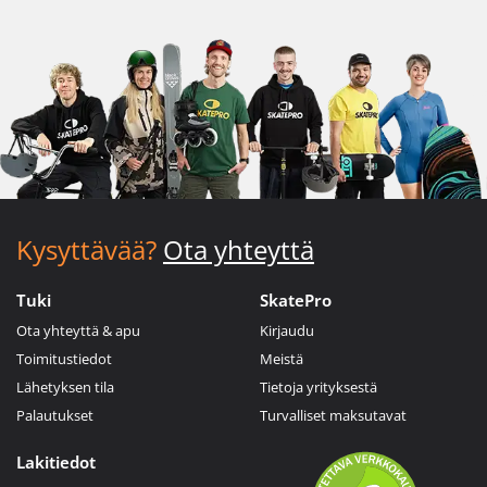
Kysyttävää?
Ota yhteyttä
Tuki
SkatePro
Ota yhteyttä & apu
Kirjaudu
Toimitustiedot
Meistä
Lähetyksen tila
Tietoja yrityksestä
Palautukset
Turvalliset maksutavat
Lakitiedot