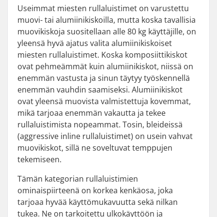
Useimmat miesten rullaluistimet on varustettu
muovi- tai alumiinikiskoilla, mutta koska tavallisia
muovikiskoja suositellaan alle 80 kg käyttäjille, on
yleensä hyvä ajatus valita alumiinikiskoiset
miesten rullaluistimet. Koska komposiittikiskot
ovat pehmeämmät kuin alumiinikiskot, niissä on
enemmän vastusta ja sinun täytyy työskennellä
enemmän vauhdin saamiseksi. Alumiinikiskot
ovat yleensä muovista valmistettuja kovemmat,
mikä tarjoaa enemmän vakautta ja tekee
rullaluistimista nopeammat. Tosin, bleideissä
(aggressive inline rullaluistimet) on usein vahvat
muovikiskot, sillä ne soveltuvat temppujen
tekemiseen.
Tämän kategorian rullaluistimien
ominaispiirteenä on korkea kenkäosa, joka
tarjoaa hyvää käyttömukavuutta sekä nilkan
tukea. Ne on tarkoitettu ulkokäyttöön ja