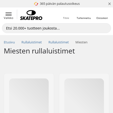
×
365 päivän palautusoikeus
4.8 / 5
Valikko
Tilini
Tallennettu
Ostoskori
Etusivu
Rullaluistimet
Rullaluistimet
Miesten
Miesten rullaluistimet