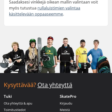
Saadaksesi vinkkejä oikean mallin valintaan voit
myös tutustua
rullaluistimien valintaa
käsittelevään oppaaseemme
.
Kysyttävää?
Ota yhteyttä
Tuki
SkatePro
Ota yhteyttä & apu
Kirjaudu
Toimitustiedot
Meistä