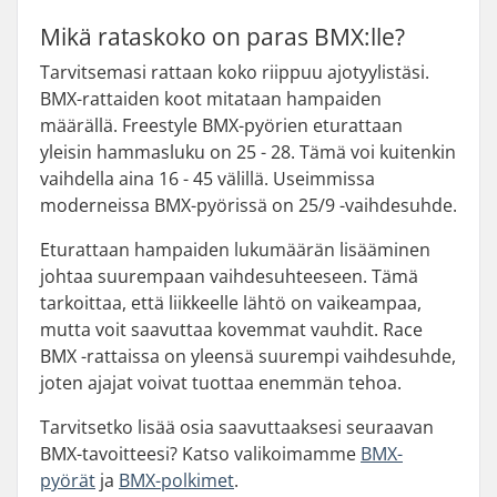
Mikä rataskoko on paras BMX:lle?
Tarvitsemasi rattaan koko riippuu ajotyylistäsi.
BMX-rattaiden koot mitataan hampaiden
määrällä. Freestyle BMX-pyörien eturattaan
yleisin hammasluku on 25 - 28. Tämä voi kuitenkin
vaihdella aina 16 - 45 välillä. Useimmissa
moderneissa BMX-pyörissä on 25/9 -vaihdesuhde.
Eturattaan hampaiden lukumäärän lisääminen
johtaa suurempaan vaihdesuhteeseen. Tämä
tarkoittaa, että liikkeelle lähtö on vaikeampaa,
mutta voit saavuttaa kovemmat vauhdit. Race
BMX -rattaissa on yleensä suurempi vaihdesuhde,
joten ajajat voivat tuottaa enemmän tehoa.
Tarvitsetko lisää osia saavuttaaksesi seuraavan
BMX-tavoitteesi? Katso valikoimamme
BMX-
pyörät
ja
BMX-polkimet
.