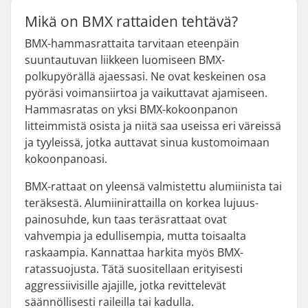
Mikä on BMX rattaiden tehtävä?
BMX-hammasrattaita tarvitaan eteenpäin
suuntautuvan liikkeen luomiseen BMX-
polkupyörällä ajaessasi. Ne ovat keskeinen osa
pyöräsi voimansiirtoa ja vaikuttavat ajamiseen.
Hammasratas on yksi BMX-kokoonpanon
litteimmistä osista ja niitä saa useissa eri väreissä
ja tyyleissä, jotka auttavat sinua kustomoimaan
kokoonpanoasi.
BMX-rattaat on yleensä valmistettu alumiinista tai
teräksestä. Alumiinirattailla on korkea lujuus-
painosuhde, kun taas teräsrattaat ovat
vahvempia ja edullisempia, mutta toisaalta
raskaampia. Kannattaa harkita myös BMX-
ratassuojusta. Tätä suositellaan erityisesti
aggressiivisille ajajille, jotka revittelevät
säännöllisesti raileilla tai kadulla.