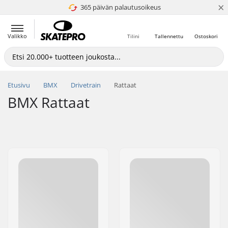
×
365 päivän palautusoikeus
4.8 / 5
Valikko
Tilini
Tallennettu
Ostoskori
Etusivu
BMX
Drivetrain
Rattaat
BMX Rattaat