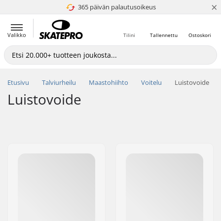
×
365 päivän palautusoikeus
4.8 / 5
Valikko
Tilini
Tallennettu
Ostoskori
Etusivu
Talviurheilu
Maastohiihto
Voitelu
Luistovoide
Luistovoide