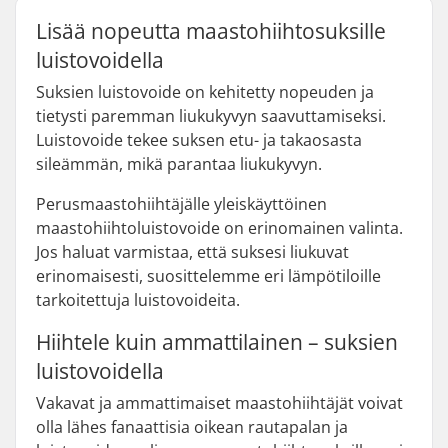
Lisää nopeutta maastohiihtosuksille
luistovoidella
Suksien luistovoide on kehitetty nopeuden ja
tietysti paremman liukukyvyn saavuttamiseksi.
Luistovoide tekee suksen etu- ja takaosasta
sileämmän, mikä parantaa liukukyvyn.
Perusmaastohiihtäjälle yleiskäyttöinen
maastohiihtoluistovoide on erinomainen valinta.
Jos haluat varmistaa, että suksesi liukuvat
erinomaisesti, suosittelemme eri lämpötiloille
tarkoitettuja luistovoideita.
Hiihtele kuin ammattilainen – suksien
luistovoidella
Vakavat ja ammattimaiset maastohiihtäjät voivat
olla lähes fanaattisia oikean rautapalan ja