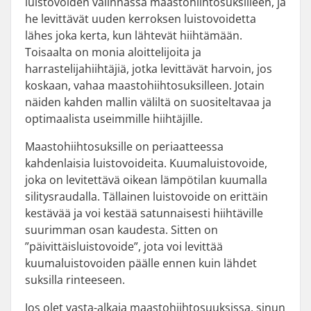
luistovoiden valinnassa maastohiihtosuksilleen, ja
he levittävät uuden kerroksen luistovoidetta
lähes joka kerta, kun lähtevät hiihtämään.
Toisaalta on monia aloittelijoita ja
harrastelijahiihtäjiä, jotka levittävät harvoin, jos
koskaan, vahaa maastohiihtosuksilleen. Jotain
näiden kahden mallin väliltä on suositeltavaa ja
optimaalista useimmille hiihtäjille.
Maastohiihtosuksille on periaatteessa
kahdenlaisia luistovoideita. Kuumaluistovoide,
joka on levitettävä oikean lämpötilan kuumalla
silitysraudalla. Tällainen luistovoide on erittäin
kestävää ja voi kestää satunnaisesti hiihtäville
suurimman osan kaudesta. Sitten on
”päivittäisluistovoide”, jota voi levittää
kuumaluistovoiden päälle ennen kuin lähdet
suksilla rinteeseen.
Jos olet vasta-alkaja maastohiihtosuuksissa, sinun