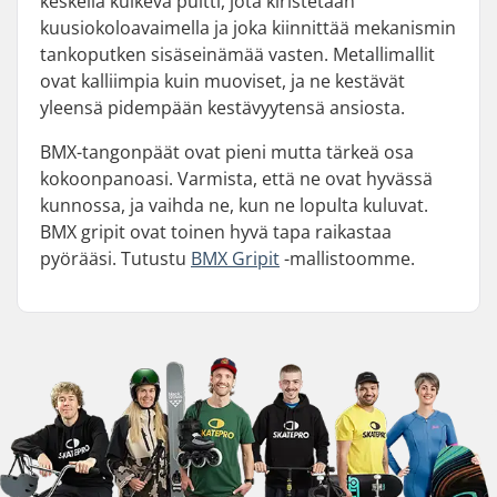
keskellä kulkeva pultti, jota kiristetään
kuusiokoloavaimella ja joka kiinnittää mekanismin
tankoputken sisäseinämää vasten. Metallimallit
ovat kalliimpia kuin muoviset, ja ne kestävät
yleensä pidempään kestävyytensä ansiosta.
BMX-tangonpäät ovat pieni mutta tärkeä osa
kokoonpanoasi. Varmista, että ne ovat hyvässä
kunnossa, ja vaihda ne, kun ne lopulta kuluvat.
BMX gripit ovat toinen hyvä tapa raikastaa
pyörääsi. Tutustu
BMX Gripit
-mallistoomme.