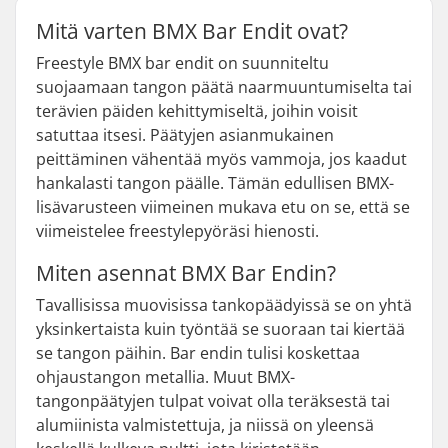
Mitä varten BMX Bar Endit ovat?
Freestyle BMX bar endit on suunniteltu
suojaamaan tangon päätä naarmuuntumiselta tai
terävien päiden kehittymiseltä, joihin voisit
satuttaa itsesi. Päätyjen asianmukainen
peittäminen vähentää myös vammoja, jos kaadut
hankalasti tangon päälle. Tämän edullisen BMX-
lisävarusteen viimeinen mukava etu on se, että se
viimeistelee freestylepyöräsi hienosti.
Miten asennat BMX Bar Endin?
Tavallisissa muovisissa tankopäädyissä se on yhtä
yksinkertaista kuin työntää se suoraan tai kiertää
se tangon päihin. Bar endin tulisi koskettaa
ohjaustangon metallia. Muut BMX-
tangonpäätyjen tulpat voivat olla teräksestä tai
alumiinista valmistettuja, ja niissä on yleensä