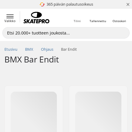
×
365 päivän palautusoikeus
4.8 / 5
Valikko
Tilini
Tallennettu
Ostoskori
Etusivu
BMX
Ohjaus
Bar Endit
BMX Bar Endit