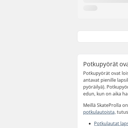
Potkupyörät ova
Potkupyörät ovat lois
antavat pienille lap
pyöräilyä). Potkupyö
edun, kun on aika ha
Meillä SkateProlla o
potkulautoista,
tutus
Potkulautat laps