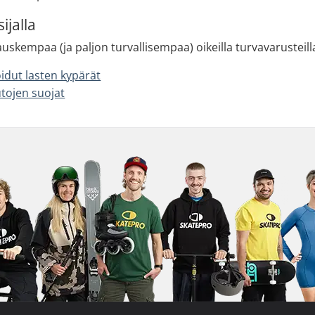
ijalla
skempaa (ja paljon turvallisempaa) oikeilla turvavarusteilla
oidut lasten kypärät
tojen suojat