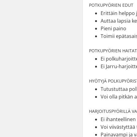
POTKUPYÖRIEN EDUT
Erittäin helppo 
Auttaa lapsia k
Pieni paino
Toimii epätasais
POTKUPYÖRIEN HAITA
Ei polkuharjoitt
Ei Jarru-harjoit
HYÖTYJÄ POLKUPYÖRIS
Tutustuttaa pol
Voi olla pitkän a
HARJOITUSPYÖRILLÄ V
Ei ihanteellinen
Voi viivästyttä
Painavampi ja v