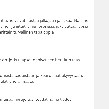
ia, he voivat nostaa jalkojaan ja liukua. Näin he
inen ja intuitiivinen prosessi, joka auttaa lapsia
ittäin turvallinen tapa oppia.
tön. Jotkut lapset oppivat sen heti, kun taas
orisista taidoistaan ja koordinaatiokyvystään.
alat lähellä maata.
mmäispainorajoitus. Löydät nämä tiedot