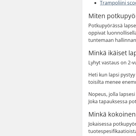
Trampoliini sco
Miten potkupyör
Potkupyörässä lapset 
oppivat luonnollisell
tuntemaan hallinnan.
Minkä ikäiset l
Lyhyt vastaus on 2-v
Heti kun lapsi pystyy
toisilta menee enem
Nopeus, jolla lapses
Joka tapauksessa potk
Minkä kokoinen 
Jokaisessa potkupyör
tuotespesifikaatioist