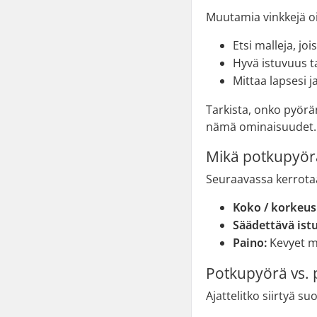
Muutamia vinkkejä o
Etsi malleja, j
Hyvä istuvuus ta
Mittaa lapsesi j
Tarkista, onko pyörän
nämä ominaisuudet.
Mikä potkupyörä
Seuraavassa kerrota
Koko / korkeus
Säädettävä ist
Paino:
Kevyet ma
Potkupyörä vs. p
Ajattelitko siirtyä s