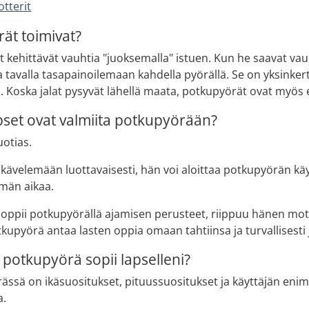
otterit
ät toimivat?
kehittävät vauhtia "juoksemalla" istuen. Kun he saavat vauht
a tavalla tasapainoilemaan kahdella pyörällä. Se on yksinkerta
 Koska jalat pysyvät lähellä maata, potkupyörät ovat myös er
apset ovat valmiita potkupyörään?
uotias.
 kävelemään luottavaisesti, hän voi aloittaa potkupyörän käy
män aikaa.
i oppii potkupyörällä ajamisen perusteet, riippuu hänen mot
upyörä antaa lasten oppia omaan tahtiinsa ja turvallisesti j
potkupyörä sopii lapselleni?
ässä on ikäsuositukset, pituussuositukset ja käyttäjän eni
a.