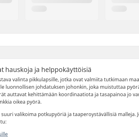
t hauskoja ja helppokäyttöisiä
tava valinta pikkulapsille, jotka ovat valmiita tutkimaan maa
sille luonnollisen johdatuksen johonkin, joka muistuttaa py
rät auttavat kehittämään koordinaatiota ja tasapainoa jo va
nkkia oikea pyörä.
n suuri valikoima potkupyöriä ja taaperoystävällisiä malleja
tu:
ille