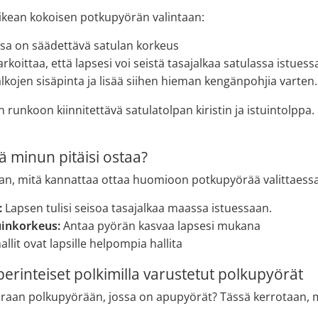
ikean kokoisen potkupyörän valintaan:
oissa on säädettävä satulan korkeus
rkoittaa, että lapsesi voi seistä tasajalkaa satulassa istuess
alkojen sisäpinta ja lisää siihen hieman kengänpohjia varten.
 runkoon kiinnitettävä satulatolpan kiristin ja istuintolppa
 minun pitäisi ostaa?
an, mitä kannattaa ottaa huomioon potkupyörää valittaessa
:
Lapsen tulisi seisoa tasajalkaa maassa istuessaan.
uinkorkeus:
Antaa pyörän kasvaa lapsesi mukana
llit ovat lapsille helpompia hallita
erinteiset polkimilla varustetut polkupyörät
uoraan polkupyörään, jossa on apupyörät? Tässä kerrotaan, mi