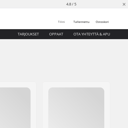
×
4.8 / 5
Tilini
Tallennettu
Ostoskori
TARJOUKSET
OPPAAT
OTA YHTEYTTÄ & APU