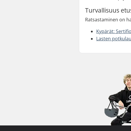
Turvallisuus etus
Ratsastaminen on hau
Kypärät: Sertifi
Lasten potkulau