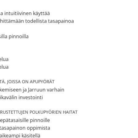
ja intuitiivinen käyttää
ehittämään todellista tasapainoa
illa pinnoilla
T
elua
telua
TÄ, JOISSA ON APUPYÖRÄT
kemiseen ja Jarruun varhain
ikavälin investointi
ARUSTETTUJEN POLKUPYÖRIEN HAITAT
 epätasaisille pinnoille
ä tasapainon oppimista
aikeampi käsitellä