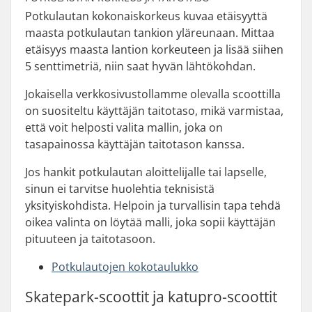
Potkulautan kokonaiskorkeus kuvaa etäisyyttä
maasta potkulautan tankion yläreunaan. Mittaa
etäisyys maasta lantion korkeuteen ja lisää siihen
5 senttimetriä, niin saat hyvän lähtökohdan.
Jokaisella verkkosivustollamme olevalla scoottilla
on suositeltu käyttäjän taitotaso, mikä varmistaa,
että voit helposti valita mallin, joka on
tasapainossa käyttäjän taitotason kanssa.
Jos hankit potkulautan aloittelijalle tai lapselle,
sinun ei tarvitse huolehtia teknisistä
yksityiskohdista. Helpoin ja turvallisin tapa tehdä
oikea valinta on löytää malli, joka sopii käyttäjän
pituuteen ja taitotasoon.
Potkulautojen kokotaulukko
Skatepark-scoottit ja katupro-scoottit