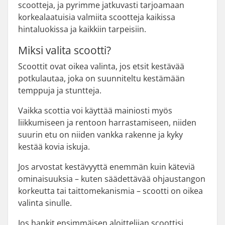
scootteja, ja pyrimme jatkuvasti tarjoamaan
korkealaatuisia valmiita scootteja kaikissa
hintaluokissa ja kaikkiin tarpeisiin.
Miksi valita scootti?
Scoottit ovat oikea valinta, jos etsit kestävää
potkulautaa, joka on suunniteltu kestämään
temppuja ja stuntteja.
Vaikka scottia voi käyttää mainiosti myös
liikkumiseen ja rentoon harrastamiseen, niiden
suurin etu on niiden vankka rakenne ja kyky
kestää kovia iskuja.
Jos arvostat kestävyyttä enemmän kuin käteviä
ominaisuuksia – kuten säädettävää ohjaustangon
korkeutta tai taittomekanismia – scootti on oikea
valinta sinulle.
Jos hankit ensimmäisen aloittelijan scoottisi,