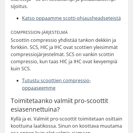
sijoitus.
Katso oppaamme scotti-ohjausheadseteistä
COMPRESSION-JÄRJESTELMÄ
Scoottin compressio yhdistää tankon dekkiin ja
forkkiin. SCS, HIC ja IHC ovat scottien yleisimmät
compressiojärjestelmät. SCS on vankin scottin
compressio, kun taas HIC ja IHC ovat kevyempiä
kuin SCS.
Tutustu scoottien compressio-
oppaaseemme
Toimitetaanko valmiit pro-scoottit
esiasennettuina?
Kyllä ja ei. Valmiit pro-scoottit toimitetaan osittain
koottuina laatikossa. Sinun on koottava muutama
osa ennen kuin olet valmis ajamaan.