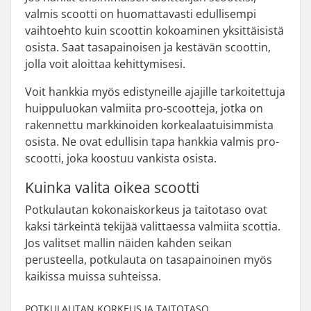
valmis scootti on huomattavasti edullisempi
vaihtoehto kuin scoottin kokoaminen yksittäisistä
osista. Saat tasapainoisen ja kestävän scoottin,
jolla voit aloittaa kehittymisesi.
Voit hankkia myös edistyneille ajajille tarkoitettuja
huippuluokan valmiita pro-scootteja, jotka on
rakennettu markkinoiden korkealaatuisimmista
osista. Ne ovat edullisin tapa hankkia valmis pro-
scootti, joka koostuu vankista osista.
Kuinka valita oikea scootti
Potkulautan kokonaiskorkeus ja taitotaso ovat
kaksi tärkeintä tekijää valittaessa valmiita scottia.
Jos valitset mallin näiden kahden seikan
perusteella, potkulauta on tasapainoinen myös
kaikissa muissa suhteissa.
POTKULAUTAN KORKEUS JA TAITOTASO