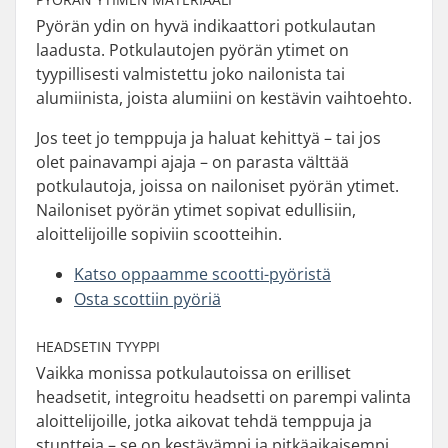
Pyörän ydin on hyvä indikaattori potkulautan
laadusta. Potkulautojen pyörän ytimet on
tyypillisesti valmistettu joko nailonista tai
alumiinista, joista alumiini on kestävin vaihtoehto.
Jos teet jo temppuja ja haluat kehittyä – tai jos
olet painavampi ajaja – on parasta välttää
potkulautoja, joissa on nailoniset pyörän ytimet.
Nailoniset pyörän ytimet sopivat edullisiin,
aloittelijoille sopiviin scootteihin.
Katso oppaamme scootti-pyöristä
Osta scottiin pyöriä
HEADSETIN TYYPPI
Vaikka monissa potkulautoissa on erilliset
headsetit, integroitu headsetti on parempi valinta
aloittelijoille, jotka aikovat tehdä temppuja ja
stuntteja – se on kestävämpi ja pitkäaikaisempi