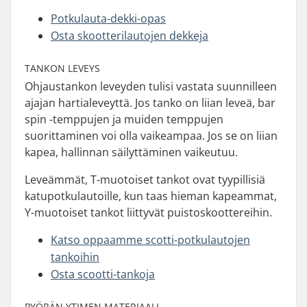
Potkulauta-dekki-opas
Osta skootterilautojen dekkeja
TANKON LEVEYS
Ohjaustankon leveyden tulisi vastata suunnilleen
ajajan hartialeveyttä. Jos tanko on liian leveä, bar
spin -temppujen ja muiden temppujen
suorittaminen voi olla vaikeampaa. Jos se on liian
kapea, hallinnan säilyttäminen vaikeutuu.
Leveämmät, T-muotoiset tankot ovat tyypillisiä
katupotkulautoille, kun taas hieman kapeammat,
Y-muotoiset tankot liittyvät puistoskoottereihin.
Katso oppaamme scotti-potkulautojen
tankoihin
Osta scootti-tankoja
PYÖRÄN YTIMEN MATERIAALI