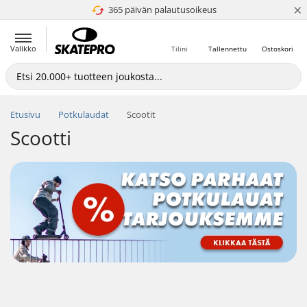
×
365 päivän palautusoikeus
4.8 / 5
Valikko
Tilini
Tallennettu
Ostoskori
Etusivu
Potkulaudat
Scootit
Scootti