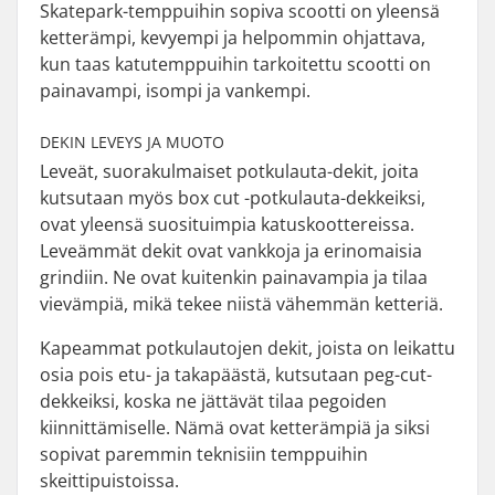
Skatepark-temppuihin sopiva scootti on yleensä
ketterämpi, kevyempi ja helpommin ohjattava,
kun taas katutemppuihin tarkoitettu scootti on
painavampi, isompi ja vankempi.
DEKIN LEVEYS JA MUOTO
Leveät, suorakulmaiset potkulauta-dekit, joita
kutsutaan myös box cut -potkulauta-dekkeiksi,
ovat yleensä suosituimpia katuskoottereissa.
Leveämmät dekit ovat vankkoja ja erinomaisia
grindiin. Ne ovat kuitenkin painavampia ja tilaa
vievämpiä, mikä tekee niistä vähemmän ketteriä.
Kapeammat potkulautojen dekit, joista on leikattu
osia pois etu- ja takapäästä, kutsutaan peg-cut-
dekkeiksi, koska ne jättävät tilaa pegoiden
kiinnittämiselle. Nämä ovat ketterämpiä ja siksi
sopivat paremmin teknisiin temppuihin
skeittipuistoissa.