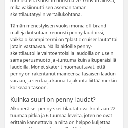
tunnustusta suosion noustua 2010-luvun alussa,
mikä vakiinnutti sen aseman tämän
skeittilautatyylin vertailukohtana.
Tämän menestyksen vuoksi monia off-brand-
malleja kutsutaan rennosti penny-laudoiksi,
vaikka oikeampi termi on "plastic cruiser lauta" tai
jotain vastaavaa. Näillä aidoille penny-
skeittilautoille vaihtoehtoisilla laudoilla on usein
sama perusmuoto ja -tuntuma kuin alkuperäisillä
laudoilla. Monet skaterit huomauttavat, että
penny on rakentanut maineensa tasaisen laadun
varaan, ja sen laaja kannattajakunta liittää merkin
korkeaan tasoon.
Kuinka suuri on penny-laudat?
Alkuperäiset penny-skeittilautat ovat kooltaan 22
tuumaa pitkiä ja 6 tuumaa leveitä, joten ne ovat
erittäin kannettavia ja niitä on helppo kuljettaa