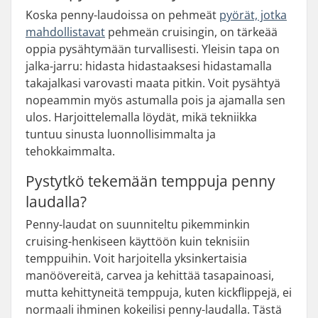
Koska penny-laudoissa on pehmeät
pyörät, jotka
mahdollistavat
pehmeän cruisingin, on tärkeää
oppia pysähtymään turvallisesti. Yleisin tapa on
jalka-jarru: hidasta hidastaaksesi hidastamalla
takajalkasi varovasti maata pitkin. Voit pysähtyä
nopeammin myös astumalla pois ja ajamalla sen
ulos. Harjoittelemalla löydät, mikä tekniikka
tuntuu sinusta luonnollisimmalta ja
tehokkaimmalta.
Pystytkö tekemään temppuja penny
laudalla?
Penny-laudat on suunniteltu pikemminkin
cruising-henkiseen käyttöön kuin teknisiin
temppuihin. Voit harjoitella yksinkertaisia
manöövereitä, carvea ja kehittää tasapainoasi,
mutta kehittyneitä temppuja, kuten kickflippejä, ei
normaali ihminen kokeilisi penny-laudalla. Tästä