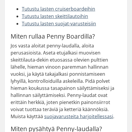
Tutustu lasten cruiserboardeihin
Tutustu lasten skeittilautoihin
Tutustu lasten suojat-varusteisiin
Miten rullaa Penny Boardilla?
Jos vasta aloitat penny-laudalla, aloita
perusasioista. Aseta etujalkasi muovisen
skeittilauta-dekin etuosassa olevien pulttien
lähelle, hieman vinoon paremman hallinnan
vuoksi, ja käytä takajalkasi ponnistamiseen
lyhyillä, kontrolloiduilla askeleilla. Pidä polvet
hieman koukussa tasapainon säilyttämiseksi ja
hallinnan säilyttämiseksi. Penny-laudat ovat
erittäin herkkiä, joten pienetkin painonsiirrot
voivat tuottaa teräviä ja ketteriä käännöksiä.
Muista käyttää
suojavarusteita harjoitellessasi
.
Miten pysähtyä Penny-laudalla?