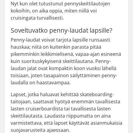
Nyt kun olet tutustunut pennyskeittilautojen
kokoihin, on aika oppia, miten niillä voi
cruisingata turvallisesti.
Soveltuvatko penny-laudat lapsille?
Penny-laudat voivat tarjota lapsille runsaasti
hauskaa; niitä on kuitenkin parasta pitää
pikemminkin leikkimielisenä, vapaa-ajan esineenä
kuin suorituskykyisenä skeittilautana. Penny-
laudan jalat ovat kompaktin koon vuoksi lähellä
toisiaan, joten tasapainon säilyttäminen penny-
laudalla on haastavampaa.
Lapset, jotka haluavat kehittää skateboarding-
taitojaan, saattavat hyötyä enemmän tavallisesta
lasten cruiserboardista tai tavallisesta lasten
skeittilautasta. Laudasta riippumatta on aina
varmistettava, että lapset käyttävät asianmukaisia
suojavarusteita ajaessaan.