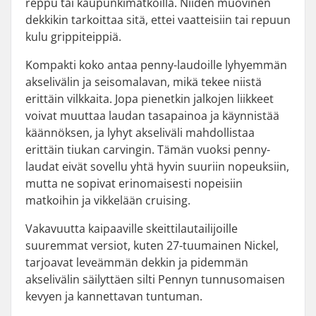
reppu tai kaupunkimatkoilla. Niiden muovinen
dekkikin tarkoittaa sitä, ettei vaatteisiin tai repuun
kulu grippiteippiä.
Kompakti koko antaa penny-laudoille lyhyemmän
akselivälin ja seisomalavan, mikä tekee niistä
erittäin vilkkaita. Jopa pienetkin jalkojen liikkeet
voivat muuttaa laudan tasapainoa ja käynnistää
käännöksen, ja lyhyt akseliväli mahdollistaa
erittäin tiukan carvingin. Tämän vuoksi penny-
laudat eivät sovellu yhtä hyvin suuriin nopeuksiin,
mutta ne sopivat erinomaisesti nopeisiin
matkoihin ja vikkelään cruising.
Vakavuutta kaipaaville skeittilautailijoille
suuremmat versiot, kuten 27-tuumainen Nickel,
tarjoavat leveämmän dekkin ja pidemmän
akselivälin säilyttäen silti Pennyn tunnusomaisen
kevyen ja kannettavan tuntuman.