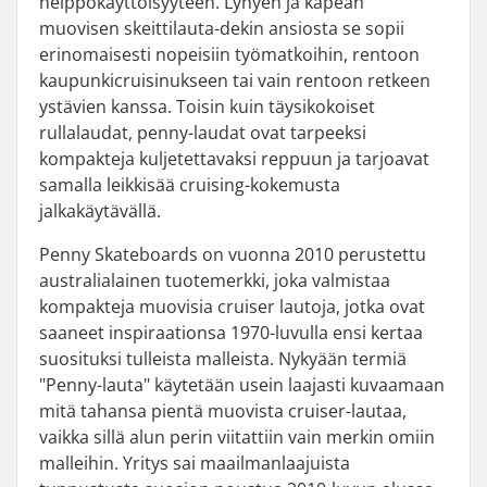
helppokäyttöisyyteen. Lyhyen ja kapean
muovisen skeittilauta-dekin ansiosta se sopii
erinomaisesti nopeisiin työmatkoihin, rentoon
kaupunkicruisinukseen tai vain rentoon retkeen
ystävien kanssa. Toisin kuin täysikokoiset
rullalaudat, penny-laudat ovat tarpeeksi
kompakteja kuljetettavaksi reppuun ja tarjoavat
samalla leikkisää cruising-kokemusta
jalkakäytävällä.
Penny Skateboards on vuonna 2010 perustettu
australialainen tuotemerkki, joka valmistaa
kompakteja muovisia cruiser lautoja, jotka ovat
saaneet inspiraationsa 1970-luvulla ensi kertaa
suosituksi tulleista malleista. Nykyään termiä
"Penny-lauta" käytetään usein laajasti kuvaamaan
mitä tahansa pientä muovista cruiser-lautaa,
vaikka sillä alun perin viitattiin vain merkin omiin
malleihin. Yritys sai maailmanlaajuista