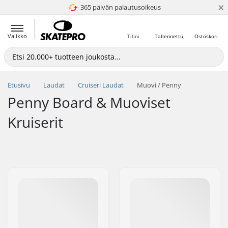
×
365 päivän palautusoikeus
4.8 / 5
Valikko
Tilini
Tallennettu
Ostoskori
Etusivu
Laudat
Cruiseri Laudat
Muovi / Penny
Penny Board & Muoviset
Kruiserit