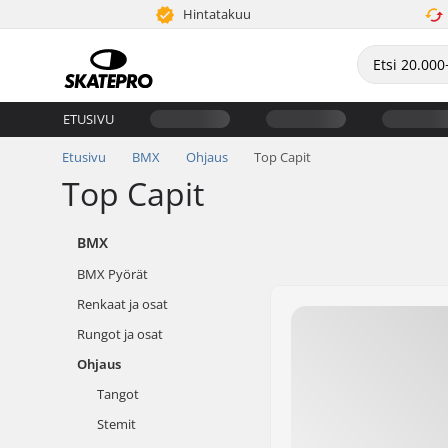
Hintatakuu
ETUSIVU
Etusivu
BMX
Ohjaus
Top Capit
Top Capit
BMX
BMX Pyörät
Renkaat ja osat
Rungot ja osat
Ohjaus
Tangot
Stemit