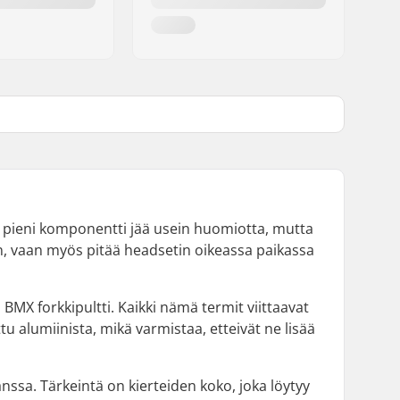
mä pieni komponentti jää usein huomiotta, mutta
en, vaan myös pitää headsetin oikeassa paikassa
BMX forkkipultti. Kaikki nämä termit viittaavat
u alumiinista, mikä varmistaa, etteivät ne lisää
nssa. Tärkeintä on kierteiden koko, joka löytyy