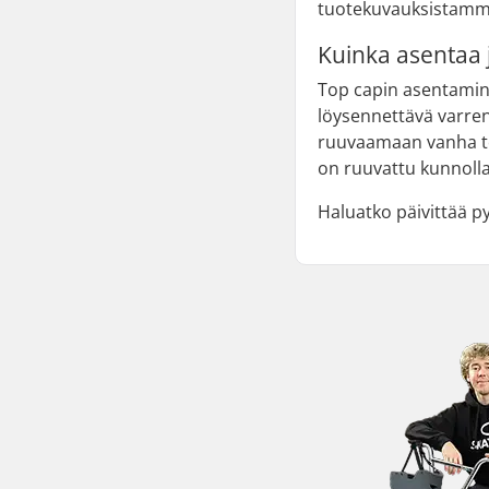
tuotekuvauksistamme
Kuinka asentaa j
Top capin asentamine
löysennettävä varren 
ruuvaamaan vanha top
on ruuvattu kunnolla
Haluatko päivittää 