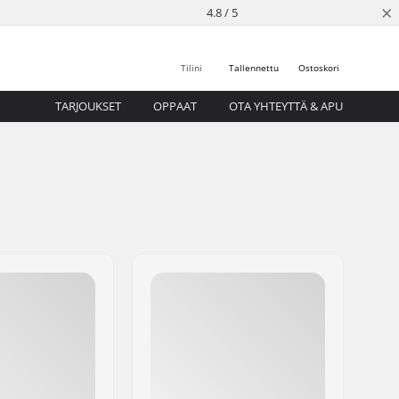
×
4.8 / 5
Tilini
Tallennettu
Ostoskori
TARJOUKSET
OPPAAT
OTA YHTEYTTÄ & APU