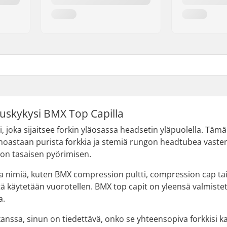
uskykysi BMX Top Capilla
, joka sijaitsee forkin yläosassa headsetin yläpuolella. Tä
ainoastaan purista forkkia ja stemiä rungon headtubea vast
on tasaisen pyörimisen.
ta nimiä, kuten BMX compression pultti, compression cap tai 
ä käytetään vuorotellen. BMX top capit on yleensä valmistett
a.
anssa, sinun on tiedettävä, onko se yhteensopiva forkkisi ka