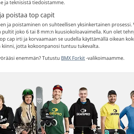
 ja teknisistä tiedoistamme.
a poistaa top capit
n ja poistaminen on suhteellisen yksinkertainen prosessi. 
pultit joko 6 tai 8 mm:n kuusiokoloavaimella. Kun olet tehny
 cap irti ja korvaamaan se uudella käyttämällä oikean koko
 kiinni, jotta kokoonpanosi tuntuu tukevalta.
pyörääsi enemmän? Tutustu
BMX Forkit
-valikoimaamme.