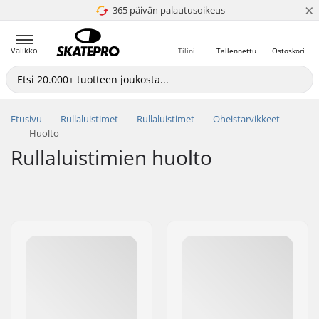
×
365 päivän palautusoikeus
4.8 / 5
Valikko
Tilini
Tallennettu
Ostoskori
Etusivu
Rullaluistimet
Rullaluistimet
Oheistarvikkeet
Huolto
Rullaluistimien huolto