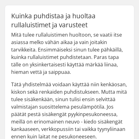
Kuinka puhdistaa ja huoltaa
rullaluistimet ja varusteet
Mitä tulee rullaluistimen huoltoon, se vaatii itse
asiassa melko vähän aikaa ja vain joitakin
tarvikkeita. Ensimmäiseksi sinun tulee pähkäillä,
kuinka rullaluistimet puhdistetaan. Paras tapa
tälle on yksinkertaisesti käyttää märkää liinaa,
hieman vettä ja saippuaa.
Tätä yhdistelmää voidaan käyttää niin kenkäosan,
kiskon sekä renkaiden puhdistukseen. Mutta mitä
tulee sisäkenkään, sinun tulisi ensin selvittää
valmistajan suosittelema pesulämpötila. Jos
päätät pestä sisäkengät pyykinpesukoneessa,
meillä on erinomainen neuvo - kiedo sisäkengät
kankaaseen, verkkopussiin tai vaikka tyynyliinaan
ennen kuin laitat ne pesukoneeseen.