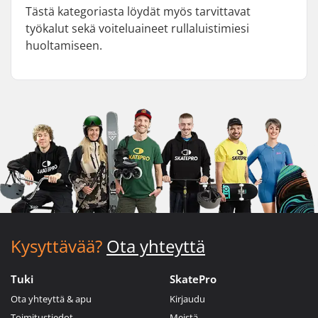
Tästä kategoriasta löydät myös tarvittavat
työkalut sekä voiteluaineet rullaluistimiesi
huoltamiseen.
Kysyttävää?
Ota yhteyttä
Tuki
SkatePro
Ota yhteyttä & apu
Kirjaudu
Toimitustiedot
Meistä