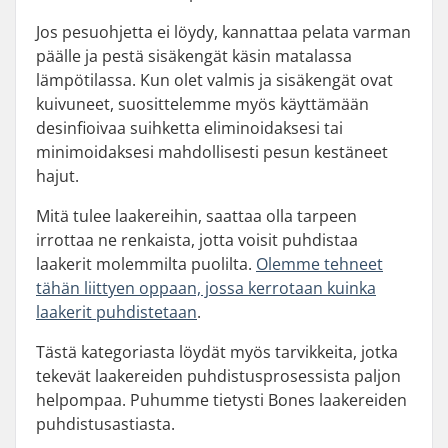
Jos pesuohjetta ei löydy, kannattaa pelata varman
päälle ja pestä sisäkengät käsin matalassa
lämpötilassa. Kun olet valmis ja sisäkengät ovat
kuivuneet, suosittelemme myös käyttämään
desinfioivaa suihketta eliminoidaksesi tai
minimoidaksesi mahdollisesti pesun kestäneet
hajut.
Mitä tulee laakereihin, saattaa olla tarpeen
irrottaa ne renkaista, jotta voisit puhdistaa
laakerit molemmilta puolilta.
Olemme tehneet
tähän liittyen oppaan, jossa kerrotaan kuinka
laakerit puhdistetaan
.
Tästä kategoriasta löydät myös tarvikkeita, jotka
tekevät laakereiden puhdistusprosessista paljon
helpompaa. Puhumme tietysti Bones laakereiden
puhdistusastiasta.