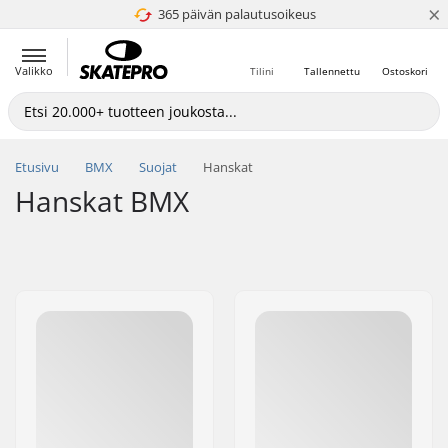
×
365 päivän palautusoikeus
4.8 / 5
Valikko
Tilini
Tallennettu
Ostoskori
Etusivu
BMX
Suojat
Hanskat
Hanskat BMX