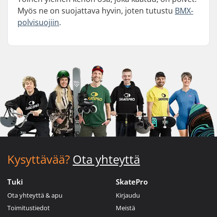
Myös ne on suojattava hyvin, joten tutustu
BMX-
polvisuojiin
.
Kysyttävää?
Ota yhteyttä
Tuki
SkatePro
Ota yhteyttä & apu
Kirjaudu
Toimitustiedot
Meistä