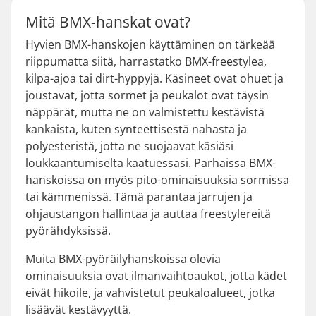
Mitä BMX-hanskat ovat?
Hyvien BMX-hanskojen käyttäminen on tärkeää
riippumatta siitä, harrastatko BMX-freestylea,
kilpa-ajoa tai dirt-hyppyjä. Käsineet ovat ohuet ja
joustavat, jotta sormet ja peukalot ovat täysin
näppärät, mutta ne on valmistettu kestävistä
kankaista, kuten synteettisestä nahasta ja
polyesteristä, jotta ne suojaavat käsiäsi
loukkaantumiselta kaatuessasi. Parhaissa BMX-
hanskoissa on myös pito-ominaisuuksia sormissa
tai kämmenissä. Tämä parantaa jarrujen ja
ohjaustangon hallintaa ja auttaa freestylereitä
pyörähdyksissä.
Muita BMX-pyöräilyhanskoissa olevia
ominaisuuksia ovat ilmanvaihtoaukot, jotta kädet
eivät hikoile, ja vahvistetut peukaloalueet, jotka
lisäävät kestävyyttä.