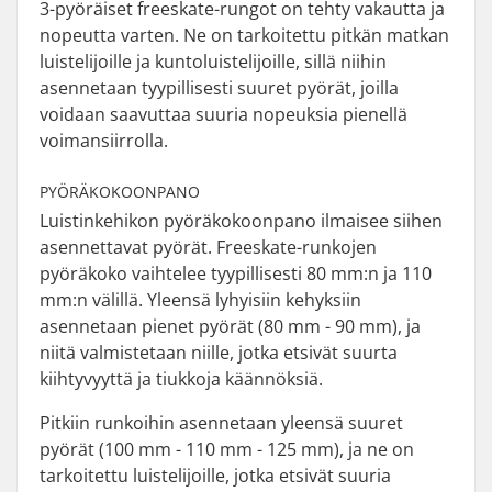
3-pyöräiset freeskate-rungot on tehty vakautta ja
nopeutta varten. Ne on tarkoitettu pitkän matkan
luistelijoille ja kuntoluistelijoille, sillä niihin
asennetaan tyypillisesti suuret pyörät, joilla
voidaan saavuttaa suuria nopeuksia pienellä
voimansiirrolla.
PYÖRÄKOKOONPANO
Luistinkehikon pyöräkokoonpano ilmaisee siihen
asennettavat pyörät. Freeskate-runkojen
pyöräkoko vaihtelee tyypillisesti 80 mm:n ja 110
mm:n välillä. Yleensä lyhyisiin kehyksiin
asennetaan pienet pyörät (80 mm - 90 mm), ja
niitä valmistetaan niille, jotka etsivät suurta
kiihtyvyyttä ja tiukkoja käännöksiä.
Pitkiin runkoihin asennetaan yleensä suuret
pyörät (100 mm - 110 mm - 125 mm), ja ne on
tarkoitettu luistelijoille, jotka etsivät suuria