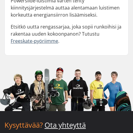
Powerslide-luistimia varten tehty
kiinnitysjärjestelmä auttaa alentamaan luistimen
korkeutta energiansiirron lisäämiseksi.
Etsitkö uutta rengassarjaa, joka sopii runkoihisi ja
rakentaa uuden kokoonpanon? Tutustu
Freeskate-pyöriimme
.
Kysyttävää?
Ota yhteyttä