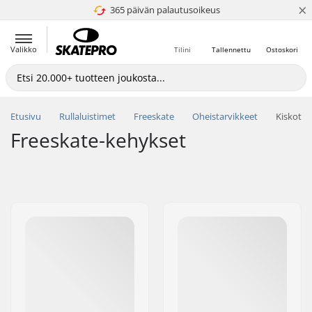
×
365 päivän palautusoikeus
4.8 / 5
Valikko
Tilini
Tallennettu
Ostoskori
Etusivu
Rullaluistimet
Freeskate
Oheistarvikkeet
Kiskot
Freeskate-kehykset