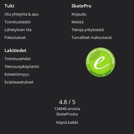
Tuki
SkatePro
Ota yhteyttä & apu
Kirjaudu
Toimitustiedot
Meistä
Lähetyksen tila
Tietoja yrityksestä
Palautukset
Turvalliset maksutavat
Lakitiedot
Toimitusehdot
Tietosuojakäytäntö
Esteettömyys
Evästeasetukset
4.8 / 5
134940 arviota
SkateProsta
Näytä kaikki