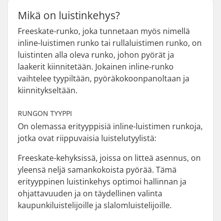
Mikä on luistinkehys?
Freeskate-runko, joka tunnetaan myös nimellä
inline-luistimen runko tai rullaluistimen runko, on
luistinten alla oleva runko, johon pyörät ja
laakerit kiinnitetään. Jokainen inline-runko
vaihtelee tyypiltään, pyöräkokoonpanoltaan ja
kiinnitykseltään.
RUNGON TYYPPI
On olemassa erityyppisiä inline-luistimen runkoja,
jotka ovat riippuvaisia luistelutyylistä:
Freeskate-kehyksissä, joissa on litteä asennus, on
yleensä neljä samankokoista pyörää. Tämä
erityyppinen luistinkehys optimoi hallinnan ja
ohjattavuuden ja on täydellinen valinta
kaupunkiluistelijoille ja slalomluistelijoille.