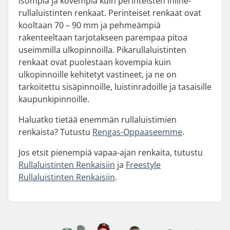
isompia ja kovempia kuin perinteisten inline-
rullaluistinten renkaat. Perinteiset renkaat ovat
kooltaan 70 – 90 mm ja pehmeämpiä
rakenteeltaan tarjotakseen parempaa pitoa
useimmilla ulkopinnoilla. Pikarullaluistinten
renkaat ovat puolestaan kovempia kuin
ulkopinnoille kehitetyt vastineet, ja ne on
tarkoitettu sisäpinnoille, luistinradoille ja tasaisille
kaupunkipinnoille.
Haluatko tietää enemmän rullaluistimien
renkaista? Tutustu
Rengas-Oppaaseemme
.
Jos etsit pienempiä vapaa-ajan renkaita, tutustu
Rullaluistinten Renkaisiin
ja
Freestyle
Rullaluistinten Renkaisiin
.