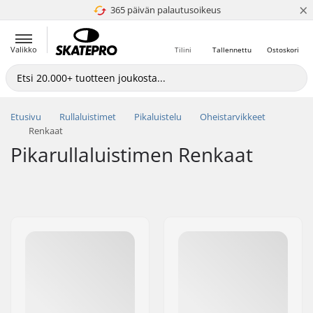
×
365 päivän palautusoikeus
4.8 / 5
Valikko
Tilini
Tallennettu
Ostoskori
Etusivu
Rullaluistimet
Pikaluistelu
Oheistarvikkeet
Renkaat
Pikarullaluistimen Renkaat