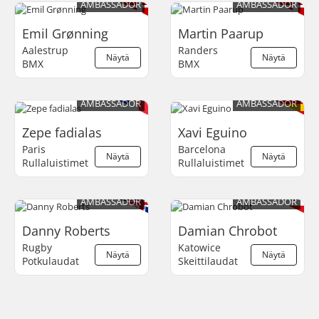
AMBASSADOR
AMBASSADOR
Emil Grønning
Martin Paarup
Aalestrup
Randers
Näytä
Näytä
BMX
BMX
AMBASSADOR
AMBASSADOR
Zepe fadialas
Xavi Eguino
Paris
Barcelona
Näytä
Näytä
Rullaluistimet
Rullaluistimet
AMBASSADOR
AMBASSADOR
Danny Roberts
Damian Chrobot
Rugby
Katowice
Näytä
Näytä
Potkulaudat
Skeittilaudat