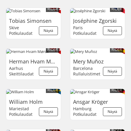
RIDER
RIDER
Tobias Simonsen
Joséphine Zgorski
Skive
Paris
Näytä
Näytä
Potkulaudat
Potkulaudat
RIDER
RIDER
Herman Hvam Mørck
Mery Muñoz
Aarhus
Barcelona
Näytä
Näytä
Skeittilaudat
Rullaluistimet
RIDER
RIDER
William Holm
Ansgar Kröger
Mariestad
Hamburg
Näytä
Näytä
Potkulaudat
Potkulaudat
RIDER
RIDER