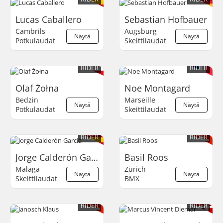
Lucas Caballero
Sebastian Hofbauer
Cambrils
Augsburg
Näytä
Näytä
Potkulaudat
Skeittilaudat
RIDER
RIDER
Olaf Żołna
Noe Montagard
Bedzin
Marseille
Näytä
Näytä
Potkulaudat
Skeittilaudat
RIDER
RIDER
Jorge Calderón García
Basil Roos
Malaga
Zürich
Näytä
Näytä
Skeittilaudat
BMX
RIDER
RIDER