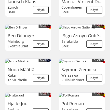
Janosch Klaus
Marcus Vincent Diemar
Zürich
Copenhagen
Näytä
Näytä
BMX
BMX
RIDER
RIDER
Ben Dillinger
Iñigo Arroyo Gutiérrez
Mainburg
Barakaldo
Näytä
Näytä
Skeittilaudat
BMX
RIDER
RIDER
Nooa Määttä
Szymon Ziemicki
Ruka
Warszawa
Näytä
Näytä
Talviurheilu
Rullaluistimet
RIDER
RIDER
Hjalte Juul
Pol Roman
Aarhus
Barcelona