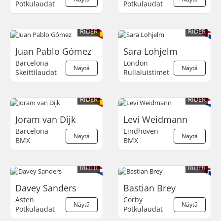
Potkulaudat
Potkulaudat
RIDER
RIDER
Juan Pablo Gómez
Sara Lohjelm
Barcelona
London
Näytä
Näytä
Skeittilaudat
Rullaluistimet
RIDER
RIDER
Joram van Dijk
Levi Weidmann
Barcelona
Eindhoven
Näytä
Näytä
BMX
BMX
RIDER
RIDER
Davey Sanders
Bastian Brey
Asten
Corby
Näytä
Näytä
Potkulaudat
Potkulaudat