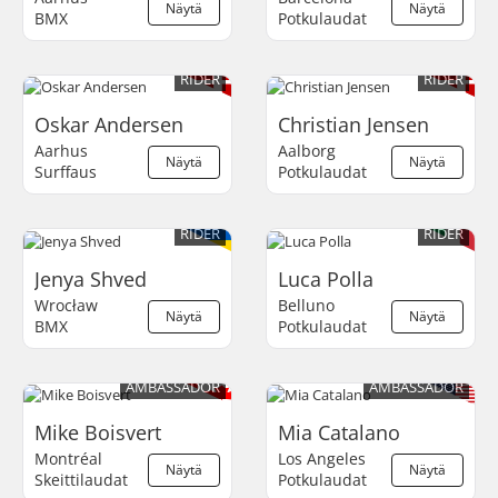
Näytä
Näytä
BMX
Potkulaudat
RIDER
RIDER
Oskar Andersen
Christian Jensen
Aarhus
Aalborg
Näytä
Näytä
Surffaus
Potkulaudat
RIDER
RIDER
Jenya Shved
Luca Polla
Wrocław
Belluno
Näytä
Näytä
BMX
Potkulaudat
AMBASSADOR
AMBASSADOR
Mike Boisvert
Mia Catalano
Montréal
Los Angeles
Näytä
Näytä
Skeittilaudat
Potkulaudat