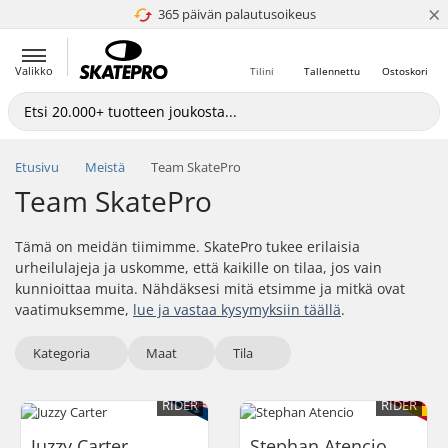
×
365 päivän palautusoikeus
4.8 / 5
Valikko
Tilini
Tallennettu
Ostoskori
Etusivu
Meistä
Team SkatePro
Team SkatePro
Tämä on meidän tiimimme. SkatePro tukee erilaisia
urheilulajeja ja uskomme, että kaikille on tilaa, jos vain
kunnioittaa muita. Nähdäksesi mitä etsimme ja mitkä ovat
vaatimuksemme,
lue ja vastaa kysymyksiin täällä
.
Kategoria
Maat
Tila
RIDER
RIDER
Juzzy Carter
Stephan Atencio