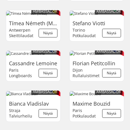
AMBASSADOR
AMBASSADOR
Tímea Németh (Mea)
Stefano Viotti
Antwerpen
Torino
Näytä
Näytä
Skeittilaudat
Potkulaudat
AMBASSADOR
AMBASSADOR
Cassandre Lemoine
Florian Petitcollin
Paris
Dijon
Näytä
Näytä
Longboards
Rullaluistimet
AMBASSADOR
AMBASSADOR
Bianca Vladislav
Maxime Bouzid
Straja
Paris
Näytä
Näytä
Talviurheilu
Potkulaudat