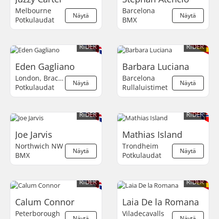
Melbourne
Barcelona
Näytä
Näytä
Potkulaudat
BMX
RIDER
RIDER
Eden Gagliano
Barbara Luciana
London, Bracknell
Barcelona
Näytä
Näytä
Potkulaudat
Rullaluistimet
RIDER
RIDER
Joe Jarvis
Mathias Island
Northwich NW
Trondheim
Näytä
Näytä
BMX
Potkulaudat
RIDER
RIDER
Calum Connor
Laia De la Romana
Peterborough
Viladecavalls
Näytä
Näytä