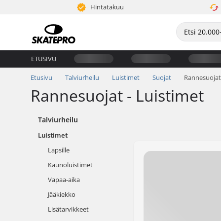
Hintatakuu
ETUSIVU
Etusivu
Talviurheilu
Luistimet
Suojat
Rannesuojat
Rannesuojat - Luistimet
Talviurheilu
Luistimet
Lapsille
Kaunoluistimet
Vapaa-aika
Jääkiekko
Lisätarvikkeet