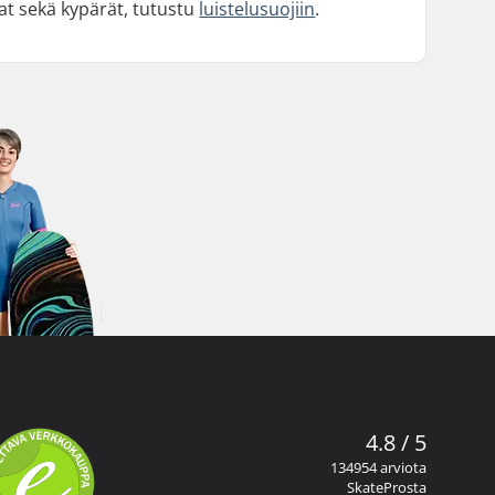
at sekä kypärät, tutustu
luistelusuojiin
.
4.8 / 5
134954 arviota
SkateProsta