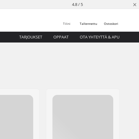
×
4.8 / 5
Tilini
Tallennettu
Ostoskori
TARJOUKSET
OPPAAT
OTA YHTEYTTÄ & APU