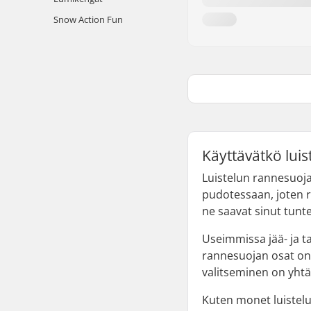
Snow Action Fun
Käyttävätkö luis
Luistelun rannesuojat 
pudotessaan, joten r
ne saavat sinut tunt
Useimmissa jää- ja t
rannesuojan osat on
valitseminen on yht
Kuten monet luistelus