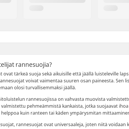
telijat rannesuojia?
ovat tärkeä suoja sekä aikuisille että jäällä luisteleville lapsi
annesuojat voivat vaimentaa suuren osan paineesta. Sen lis
emaan olosi turvallisemmaksi jäällä.
aitoluistelun rannesuojissa on vahvasta muovista valmistett
 valmistettu pehmeämmistä kankaista, jotka suojaavat ihoa 
ä helppoa kuin ranteen tai käden ympärysmitan mittaaminen 
uojat, rannesuojat ovat universaaleja, joten niitä voidaan k