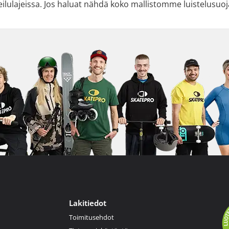
lulajeissa. Jos haluat nähdä koko mallistomme luistelusuoj
Lakitiedot
Toimitusehdot