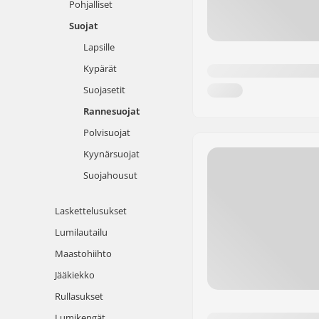
Pohjalliset
Suojat
Lapsille
Kypärät
Suojasetit
Rannesuojat
Polvisuojat
Kyynärsuojat
Suojahousut
Laskettelusukset
Lumilautailu
Maastohiihto
Jääkiekko
Rullasukset
Lumikengät