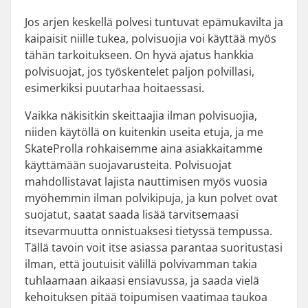
Jos arjen keskellä polvesi tuntuvat epämukavilta ja
kaipaisit niille tukea, polvisuojia voi käyttää myös
tähän tarkoitukseen. On hyvä ajatus hankkia
polvisuojat, jos työskentelet paljon polvillasi,
esimerkiksi puutarhaa hoitaessasi.
Vaikka näkisitkin skeittaajia ilman polvisuojia,
niiden käytöllä on kuitenkin useita etuja, ja me
SkateProlla rohkaisemme aina asiakkaitamme
käyttämään suojavarusteita. Polvisuojat
mahdollistavat lajista nauttimisen myös vuosia
myöhemmin ilman polvikipuja, ja kun polvet ovat
suojatut, saatat saada lisää tarvitsemaasi
itsevarmuutta onnistuaksesi tietyssä tempussa.
Tällä tavoin voit itse asiassa parantaa suoritustasi
ilman, että joutuisit välillä polvivamman takia
tuhlaamaan aikaasi ensiavussa, ja saada vielä
kehoituksen pitää toipumisen vaatimaa taukoa