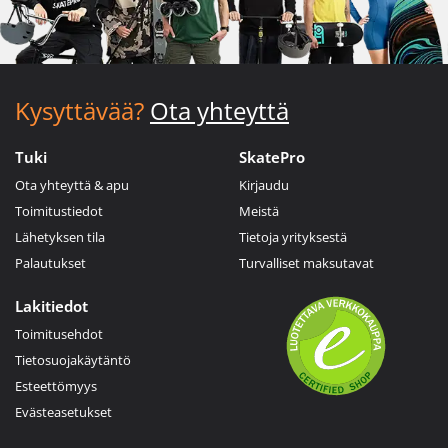
Kysyttävää?
Ota yhteyttä
Tuki
SkatePro
Ota yhteyttä & apu
Kirjaudu
Toimitustiedot
Meistä
Lähetyksen tila
Tietoja yrityksestä
Palautukset
Turvalliset maksutavat
Lakitiedot
Toimitusehdot
Tietosuojakäytäntö
Esteettömyys
Evästeasetukset