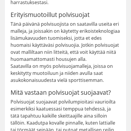
harrastuksestasi.
Erityismuotoillut polvisuojat
Tänä päivänä polvisuojista on saatavilla useita eri
malleja, ja joissakin on käytetty erikoisteknologiaa
lisämukavuuden tuomiseksi, jotta et edes
huomaisi käyttäväsi polvisuojia. Jotkin polvisuojat
ovat malliltaan niin litteitä, että voit käyttää niitä
huomaamattomasti housujen alla.
Saatavilla on myös polvisuojamalleja, joissa on
keskitytty muotoiluun ja niiden avulla saat
asukokonaisuudesta vielä sporttisemman.
Mitä vastaan polvisuojat suojaavat?
Polvisuojat suojaavat polvilumpioitasi vaurioilta
esimerkiksi kaatuessasi temppua tehdessä, ja
tätä tapahtuu kaikille skeittaajille aina silloin
tällöin. Kaadutpa kovalle pinnalle, kuten lattialle
tai törmäät seinään, tai putoat metallisen reilin