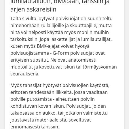
lumilautailuun, BMX:ään, tanssiin ja
arjen askareisiin
Tältä sivulta löytyvät polvisuojat on suunniteltu
nimenomaan rullailijoille ja skuuttaajille, mutta
niitä voi helposti käyttää myös moniin muihin
tarkoituksiin. Jopa laskettelijat ja lumilautailijat,
kuten myös BMX-ajajat voivat hyötyä
polvisuojistamme - G-Form polvisuojat ovat
erityisen suositut. Ne ovat anatomisesti
muotoillut ja kovettuvat iskun tai törmäysvoiman
seurauksena.
Myös tanssijat hyötyvät polvisuojien käytöstä,
eritoten tehdessään liikkeitä, jossa vaaditaan
polville putoamista - aiheuttaen polviin
kohdistuvan kovan iskun. Polvisuojat, joiden
takaosassa on aukko, tai jotka on valmistettu
joustavista materiaaleista, soveltuvat
erinomaisesti tanssiin.