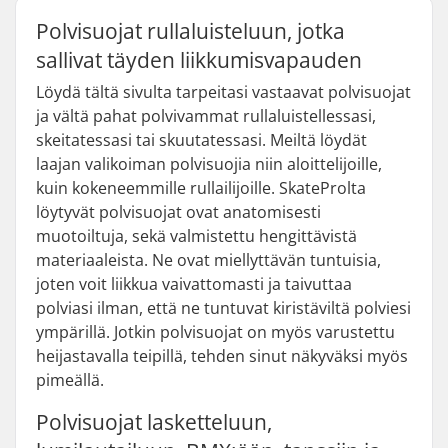
Polvisuojat rullaluisteluun, jotka
sallivat täyden liikkumisvapauden
Löydä tältä sivulta tarpeitasi vastaavat polvisuojat
ja vältä pahat polvivammat rullaluistellessasi,
skeitatessasi tai skuutatessasi. Meiltä löydät
laajan valikoiman polvisuojia niin aloittelijoille,
kuin kokeneemmille rullailijoille. SkateProlta
löytyvät polvisuojat ovat anatomisesti
muotoiltuja, sekä valmistettu hengittävistä
materiaaleista. Ne ovat miellyttävän tuntuisia,
joten voit liikkua vaivattomasti ja taivuttaa
polviasi ilman, että ne tuntuvat kiristäviltä polviesi
ympärillä. Jotkin polvisuojat on myös varustettu
heijastavalla teipillä, tehden sinut näkyväksi myös
pimeällä.
Polvisuojat lasketteluun,