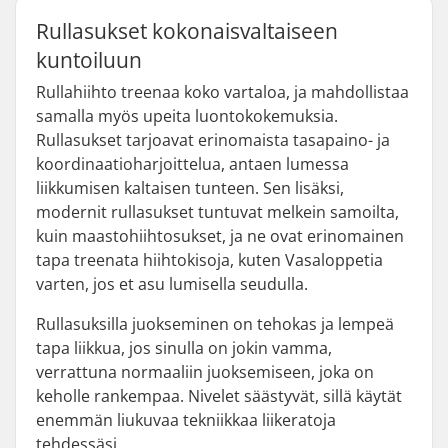
Rullasukset kokonaisvaltaiseen
kuntoiluun
Rullahiihto treenaa koko vartaloa, ja mahdollistaa
samalla myös upeita luontokokemuksia.
Rullasukset tarjoavat erinomaista tasapaino- ja
koordinaatioharjoittelua, antaen lumessa
liikkumisen kaltaisen tunteen. Sen lisäksi,
modernit rullasukset tuntuvat melkein samoilta,
kuin maastohiihtosukset, ja ne ovat erinomainen
tapa treenata hiihtokisoja, kuten Vasaloppetia
varten, jos et asu lumisella seudulla.
Rullasuksilla juokseminen on tehokas ja lempeä
tapa liikkua, jos sinulla on jokin vamma,
verrattuna normaaliin juoksemiseen, joka on
keholle rankempaa. Nivelet säästyvät, sillä käytät
enemmän liukuvaa tekniikkaa liikeratoja
tehdessäsi.