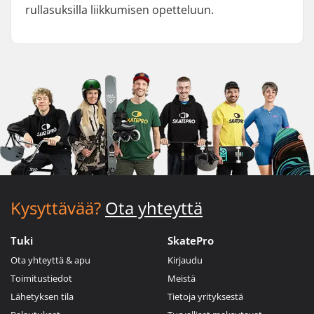
rullasuksilla liikkumisen opetteluun.
Kysyttävää?
Ota yhteyttä
Tuki
SkatePro
Ota yhteyttä & apu
Kirjaudu
Toimitustiedot
Meistä
Lähetyksen tila
Tietoja yrityksestä