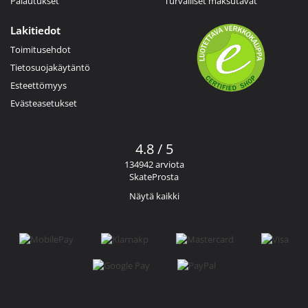
Palautukset
Turvalliset maksutavat
Lakitiedot
Toimitusehdot
Tietosuojakäytäntö
Esteettömyys
Evästeasetukset
4.8 / 5
134942 arviota
SkateProsta
Näytä kaikki
Facebook
Instagram
YouTube