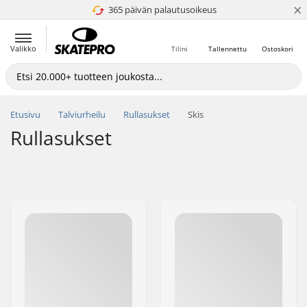
×
365 päivän palautusoikeus
4.8 / 5
Valikko
Tilini
Tallennettu
Ostoskori
Etusivu
Talviurheilu
Rullasukset
Skis
Rullasukset