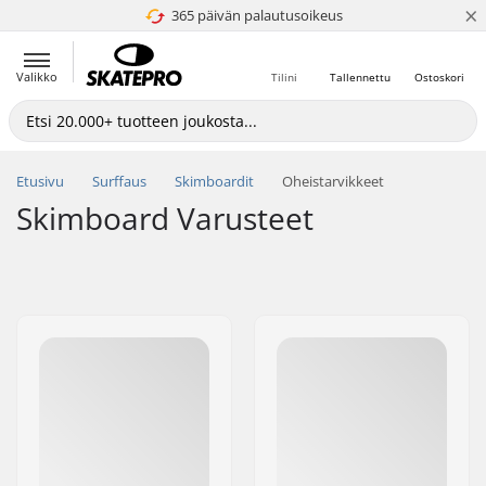
×
365 päivän palautusoikeus
4.8 / 5
Valikko
Tilini
Tallennettu
Ostoskori
Etusivu
Surffaus
Skimboardit
Oheistarvikkeet
Skimboard Varusteet