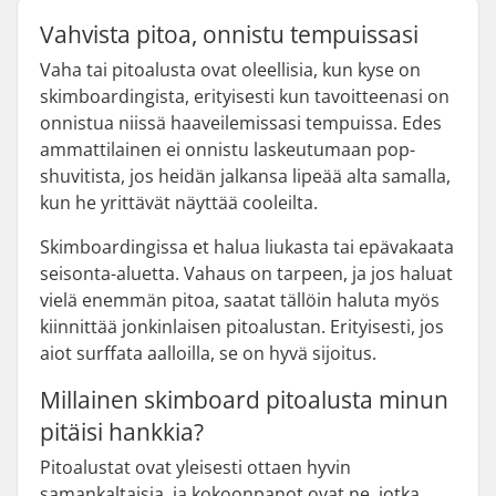
Vahvista pitoa, onnistu tempuissasi
Vaha tai pitoalusta ovat oleellisia, kun kyse on
skimboardingista, erityisesti kun tavoitteenasi on
onnistua niissä haaveilemissasi tempuissa. Edes
ammattilainen ei onnistu laskeutumaan pop-
shuvitista, jos heidän jalkansa lipeää alta samalla,
kun he yrittävät näyttää cooleilta.
Skimboardingissa et halua liukasta tai epävakaata
seisonta-aluetta. Vahaus on tarpeen, ja jos haluat
vielä enemmän pitoa, saatat tällöin haluta myös
kiinnittää jonkinlaisen pitoalustan. Erityisesti, jos
aiot surffata aalloilla, se on hyvä sijoitus.
Millainen skimboard pitoalusta minun
pitäisi hankkia?
Pitoalustat ovat yleisesti ottaen hyvin
samankaltaisia, ja kokoonpanot ovat ne, jotka