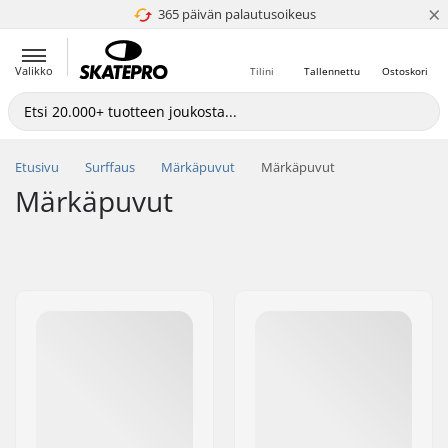
×
365 päivän palautusoikeus
4.8 / 5
Valikko
Tilini
Tallennettu
Ostoskori
Etusivu
Surffaus
Märkäpuvut
Märkäpuvut
Märkäpuvut