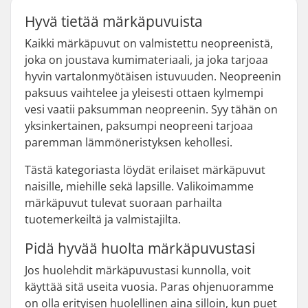
Hyvä tietää märkäpuvuista
Kaikki märkäpuvut on valmistettu neopreenistä,
joka on joustava kumimateriaali, ja joka tarjoaa
hyvin vartalonmyötäisen istuvuuden. Neopreenin
paksuus vaihtelee ja yleisesti ottaen kylmempi
vesi vaatii paksumman neopreenin. Syy tähän on
yksinkertainen, paksumpi neopreeni tarjoaa
paremman lämmöneristyksen kehollesi.
Tästä kategoriasta löydät erilaiset märkäpuvut
naisille, miehille sekä lapsille. Valikoimamme
märkäpuvut tulevat suoraan parhailta
tuotemerkeiltä ja valmistajilta.
Pidä hyvää huolta märkäpuvustasi
Jos huolehdit märkäpuvustasi kunnolla, voit
käyttää sitä useita vuosia. Paras ohjenuoramme
on olla erityisen huolellinen aina silloin, kun puet