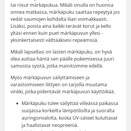
tai riisut märkäpukua. Mikäli sinulla on huonoa
onnea matkassa, märkäpuku saattaa repeytyä jos
vedät saumojen kohdalta liian voimakkaasti.
Lisäksi, poista aina kaikki terävät korut ja kello
yltäsi ennen kuin puet märkäpuvun yllesi -
yksinkertaisesti välttääksesi repeämisiä.
Mikäli lapsellasi on lasten märkäpuku, on hyvä
idea auttaa häntä sen päälle pukemisessa juuri
samoista syistä, jotka mainitsimme edellä.
Myös märkäpuvun säilyttämiseen ja
varastoimiseen liittyen on tarjolla muutama
vinkki, jotka pidentävät märkäpuvun käyttöikää.
Märkäpuku tulee säilyttää viileässä paikassa
suojassa korkeilta lämpötiloilta ja suoralta
auringonvalolta, koska UV-säteet kuluttavat
ja haalistavat neopreeniä.