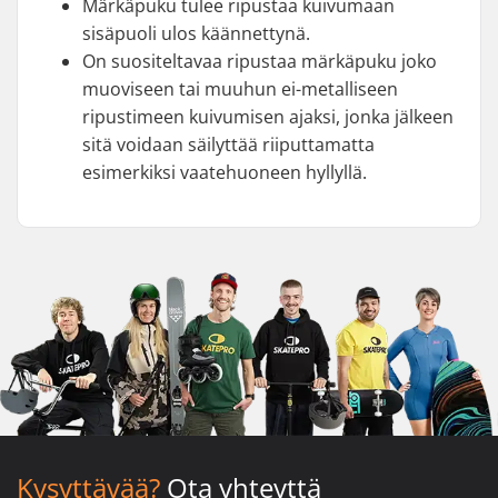
Märkäpuku tulee ripustaa kuivumaan
sisäpuoli ulos käännettynä.
On suositeltavaa ripustaa märkäpuku joko
muoviseen tai muuhun ei-metalliseen
ripustimeen kuivumisen ajaksi, jonka jälkeen
sitä voidaan säilyttää riiputtamatta
esimerkiksi vaatehuoneen hyllyllä.
Kysyttävää?
Ota yhteyttä